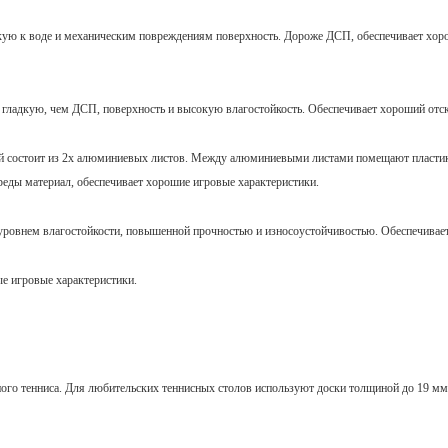
кую к воде и механическим повреждениям поверхность. Дороже ДСП, обеспечивает хор
е гладкую, чем ДСП, поверхность и высокую влагостойкость. Обеспечивает хороший отс
рый состоит из 2х алюминиевых листов. Между алюминиевыми листами помещают пласт
реды материал, обеспечивает хорошие игровые характеристики.
ровнем влагостойкости, повышенной прочностью и износоустойчивостью. Обеспечивает
ые игровые характеристики.
ного тенниса. Для любительских теннисных столов используют доски толщиной до 19 мм