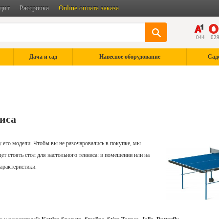
дит
Рассрочка
Online оплата заказа
044
02
Дача и сад
Навесное оборудование
Сад
ниса
 его модели. Чтобы вы не разочаровались в покупке, мы
удет стоять стол для настольного тенниса: в помещении или на
характеристики.