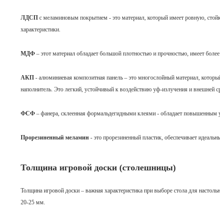
ЛДСП
с меламиновым покрытием - это материал, который имеет ровную, стой
характеристики.
МДФ
– этот материал обладает большой плотностью и прочностью, имеет боле
АКП
- алюминиевая композитная панель – это многослойный материал, кото
наполнитель. Это легкий, устойчивый к воздействию уф-излучения и внешней с
ФСФ
– фанера, склеенная формальдегидными клеями - обладает повышенным у
Прорезиненный меламин
- это прорезиненный пластик, обеспечивает идеальн
Толщина игровой доски (столешницы)
Толщина игровой доски – важная характеристика при выборе стола для настоль
20-25 мм.