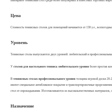
Выбирайте теннисный стол среди более популярных и известных торговых маро
Цена
Стоимость теннисных столов для помещений начинается от 130 у.е., всепогодных 
Уровень
Теннисные столы выпускаются двух уровней: любительский и профессиональны
У
столов для настольного тенниса любительского уровня
более простая ко
В
теннисных столах профессионального уровня
толщина игровой доски
20-
имеют специальное антибликовое покрытие и транспортировочные прорезинен
стол от опрокидывания. Изготавливаются из высококачественных материалов, 
Назначение