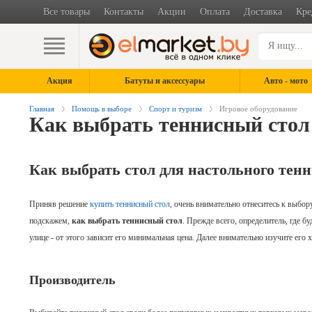
Все товары
Контакты
Акции
Оплата
Доставка
Кре
Акция
Батуты и аксессуары
Авто - мото
Главная
Помощь в выборе
Спорт и туризм
Игровое оборудование
Как выбрать теннисный стол
Как выбрать стол для настольного тен
Приняв решение
купить теннисный стол
, очень внимательно отнеситесь к
выбору
подскажем,
как выбрать теннисный стол
. Прежде всего, определитель, где б
улице - от этого зависит его минимальная цена. Далее внимательно изучите его 
Производитель