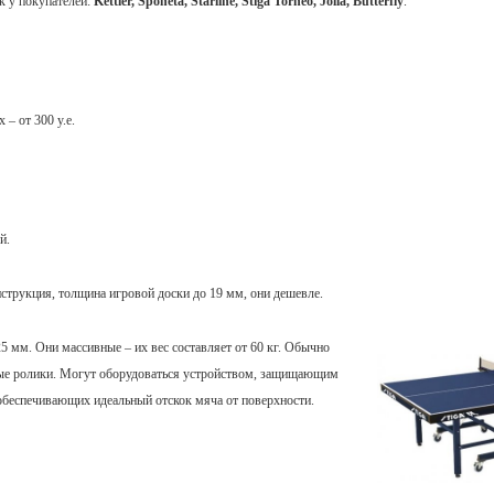
к у покупателей:
Kettler, Sponeta, Starline, Stiga Torneo, Jolla, Butterfly
.
– от 300 у.е.
й.
нструкция, толщина игровой доски до 19 мм, они дешевле.
25 мм. Они массивные – их вес составляет от 60 кг. Обычно
ные ролики. Могут оборудоваться устройством, защищающим
обеспечивающих идеальный отскок мяча от поверхности.