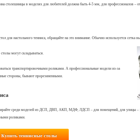
щина столешницы в моделях для любителей должна быть 4-5 мм, для профессионалов – от
тол для настольного тенниса, обращайте на это внимание. Обычно используется сетка вы
е столы могут складываться.
оваться транспортировочными роликами. А профессиональные модели из-за
енные стороны, бывают прорезиненными.
иса
выбирайте среди моделей из ДСП, ДВП, АКП, МДФ, ЛДСП – для помещений, для улицы –
чными роликами.
Купить теннисные столы