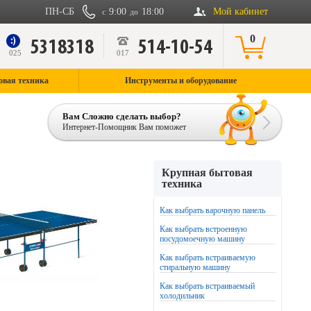
ПН-СБ
9:00
18:00
Мой кабинет
с
до
0
5318318
514-10-54
9
025
017
овая техника
Инструменты и оборудование
Вам Сложно сделать выбор?
Интернет-Помощник Вам поможет
Крупная бытовая
техника
Как выбрать варочную панель
Как выбрать встроенную
посудомоечную машину
Как выбрать встраиваемую
стиральную машину
Как выбрать встраиваемый
холодильник