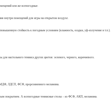
омещений или же всепогодные.
ния внутри помещений для игры на открытом воздухе.
повышенную стойкость к погодным условиям (влажность, осадки, уф-излучение и т.п.).
 для настольного тенниса других цветов: зеленого, черного, коричневого.
, МДФ, ЛДСП, ФСФ, прорезиненного меламина.
м покрытием. А всепогодные теннисные столы – из ФСФ, АКП, меламина.