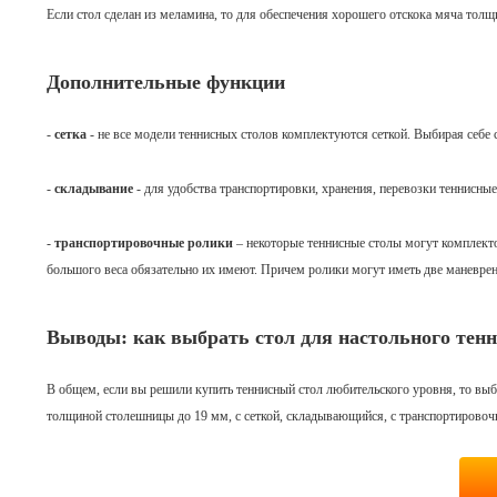
Если стол сделан из меламина, то для обеспечения хорошего отскока мяча тол
Дополнительные функции
-
сетка
- не все модели теннисных столов комплектуются сеткой. Выбирая себе с
-
складывание
- для удобства транспортировки, хранения, перевозки теннисны
-
транспортировочные ролики
– некоторые теннисные столы могут комплект
большого веса обязательно их имеют. Причем ролики могут иметь две маневр
Выводы: как выбрать стол для настольного тенн
В общем, если вы решили купить теннисный стол любительского уровня, то 
толщиной столешницы до 19 мм, с сеткой, складывающийся, с транспортирово