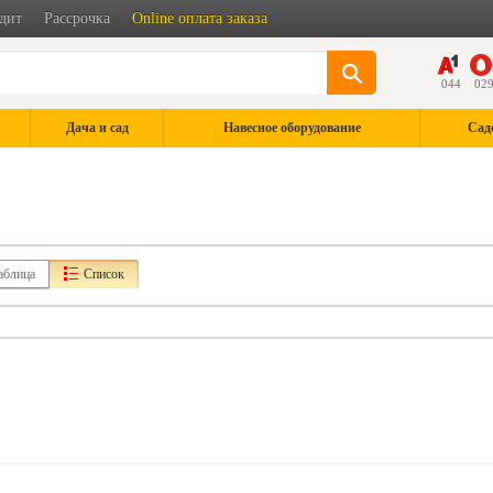
дит
Рассрочка
Online оплата заказа
044
02
Дача и сад
Навесное оборудование
Сад
аблица
Список