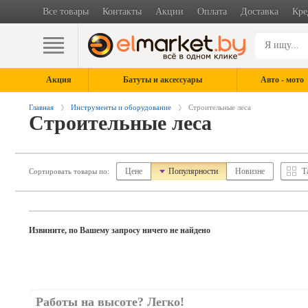
Все товары
Контакты
Акции
Оплата
Доставка
Кре
Акция
Батуты и аксессуары
Авто - мото
Главная
Инструменты и оборудование
Строительные леса
Строительные леса
Цене
Популярности
Новизне
Т
Сортировать товары по:
Извините, по Вашему запросу ничего не найдено
Работы на высоте? Легко!