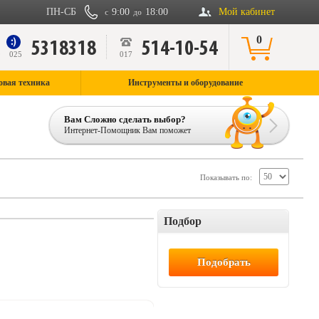
ПН-СБ
9:00
18:00
Мой кабинет
с
до
0
5318318
514-10-54
9
025
017
овая техника
Инструменты и оборудование
Вам Сложно сделать выбор?
Интернет-Помощник Вам поможет
Показывать по:
Подбор