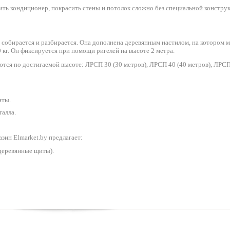
ть кондиционер, покрасить стены и потолок сложно без специальной конструк
 собирается и разбирается. Она дополнена деревянным настилом, на котором м
кг. Он фиксируется при помощи ригелей на высоте 2 метра.
ся по достигаемой высоте: ЛРСП 30 (30 метров), ЛРСП 40 (40 метров), ЛРСП 
нты.
талла.
зин Elmarket.by предлагает:
деревянные щиты).