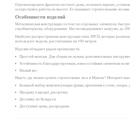
Отремонтировать фронтон частного дома, положить кирпич, установи
осуществлять работы на высоте. Ее называют строительными лесами.
Особенности изделий
Металлическая конструкция состоит из отдельных элементов, быстро
стройматериалы, оборудование. Настил выдерживает нагрузку до 200 
Наиболее распространены конструкции типа ЛРСП, которые различают
используют модели, рассчитанные на 100 метров.
Изделия обладают рядом преимуществ:
Простой монтаж. Для сборки не нужны дополнительные инструме
Устойчивость благодаря прочным, износостойким элементам из ме
Малый вес.
Ищете, где можно купить строительные леса в Минске? Интернет-мага
Большой выбор комплектующих (рамы, крепления к стене, опоры, 
Продажу в кредит, рассрочку.
Доставку по Беларуси.
Доступные цены, распродажи.