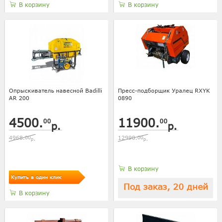
В корзину
В корзину
Опрыскиватель навесной Badilli
Пресс-подборщик Уралец RXYK
AR 200
0890
4500.
11900.
00
00
р.
р.
4968.
00
12990.
00
р.
р.
В корзину
Купить в один клик
Под заказ, 20 дней
В корзину