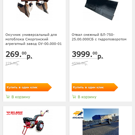
Окучник универсальный для
Отвал снежный БЛ-750-
мотоблока Сморгонский
25.00.000СБ с гидроповоротом
агрегатный завод ОУ-00.000-01
269.
3999.
00
00
р.
р.
275.
00
4590.
00
р.
р.
Купить в один клик
Купить в один клик
В корзину
В корзину