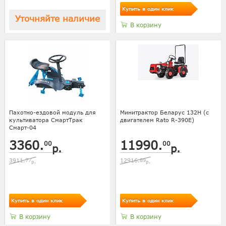
Купить в один клик
Уточняйте наличие
В корзину
Пахотно-ездовой модуль для
Минитрактор Беларус 132Н (с
культиватора СмартТрак
двигателем Rato R-390E)
Смарт-04
3360.
11990.
00
00
р.
р.
3911.
77
12916.
89
р.
р.
Купить в один клик
Купить в один клик
В корзину
В корзину