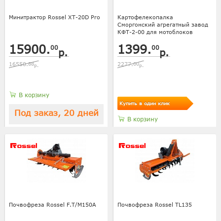
Минитрактор Rossel XT-20D Pro
Картофелекопалка
Сморгонский агрегатный завод
КФТ-2-00 для мотоблоков
15900.
1399.
00
00
р.
р.
16550.
88
2277.
00
р.
р.
В корзину
Купить в один клик
Под заказ, 20 дней
В корзину
Почвофреза Rossel F.T/M150A
Почвофреза Rossel TL135