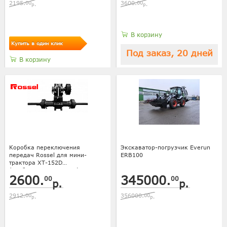
2195.
00
3600.
00
р.
р.
В корзину
Купить в один клик
Под заказ, 20 дней
В корзину
Коробка переключения
Экскаватор-погрузчик Everun
передач Rossel для мини-
ERB100
трактора XT-152D
(разблокировка колес)
2600.
345000.
00
00
р.
р.
2912.
00
356000.
00
р.
р.