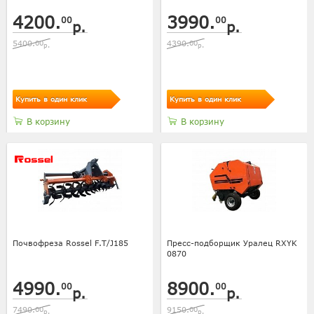
4200.
3990.
00
00
р.
р.
5400.
00
4390.
00
р.
р.
Купить в один клик
Купить в один клик
В корзину
В корзину
Почвофреза Rossel F.T/J185
Пресс-подборщик Уралец RXYK
0870
4990.
8900.
00
00
р.
р.
7490.
00
9150.
00
р.
р.