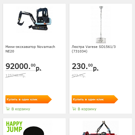
Мини-экскаватор Novamach
Люстра Varese SD1561/3
NE20
(731034)
92000.
230.
00
00
р.
р.
125740.
00
422.
15
р.
р.
Купить в один клик
Купить в один клик
В корзину
В корзину