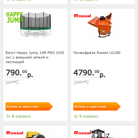
Батут Happy Jump 14ft PRO (435
Почвофреза Rossel LG180
см) с внешней сеткой и
лестницей
790.
4790.
00
00
р.
р.
920.
00
7990.
00
р.
р.
Купить в один клик
Купить в один клик
В корзину
В корзину