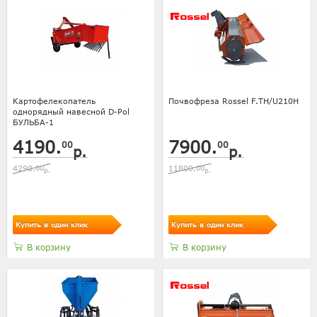
Картофелекопатель
Почвофреза Rossel F.TH/U210H
однорядный навесной D-Pol
БУЛЬБА-1
4190.
7900.
00
00
р.
р.
4290.
00
11800.
00
р.
р.
Купить в один клик
Купить в один клик
В корзину
В корзину