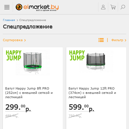
Главная
Спецпредложение
Спецпредложение
|
Сортировка
Фильтр
Батут Happy Jump 8ft PRO
Батут Happy Jump 12ft PRO
(252см) с внешней сеткой и
(374см) с внешней сеткой и
лестницей
лестницей
299.
599.
00
00
р.
р.
489.
00
750.
00
р.
р.