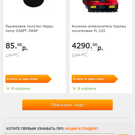
Прыжковое полотно Happy
Косилка-измельчитель Уралец
Jump OS8FT-3W6P
молотковая FL-125
85.
4290.
00
00
р.
р.
110.
00
4590.
00
р.
р.
Купить в один клик
Купить в один клик
В корзину
В корзину
Показать ещё
ХОТИТЕ ПЕРВЫМ УЗНАВАТЬ ПРО
АКЦИИ И СКИДКИ?