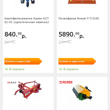
Картофелесажалка Краян КСТ
Почвофреза Rossel F.T/J165
01-01 (одноточечная навеска)
840.
5890.
00
00
р.
р.
940.
00
7190.
00
р.
р.
Купить в один клик
Купить в один клик
В корзину
В корзину