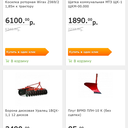
Косилка роторная Wirax Z069/2
Щетка коммунальная МТЗ ЩК-1
1,85м к трактору
ЩКМ-00.000
6100.
1890.
00
00
р.
р.
6340.
00
2223.
00
р.
р.
Купить в один клик
Купить в один клик
В корзину
В корзину
Борона дисковая Уралец 1BQX-
Плуг ВРМЗ ПЛН-10 К (без
1,1 12 дисков
сцепки)