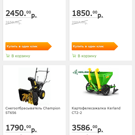
2450.
1850.
00
00
р.
р.
2650.
00
2007.
00
р.
р.
Купить в один клик
Купить в один клик
В корзину
В корзину
Снегоотбрасыватель Champion
Картофелесажалка Kerland
ST656
СТ2-2
1790.
3586.
00
00
р.
р.