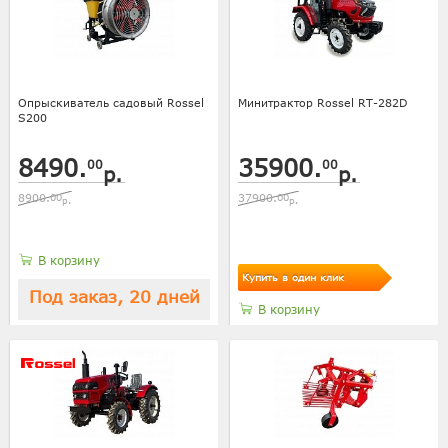
Опрыскиватель садовый Rossel
Минитрактор Rossel RT-282D
S200
8490.
35900.
00
00
р.
р.
8900.
00
37900.
00
р.
р.
В корзину
Купить в один клик
Под заказ, 20 дней
В корзину