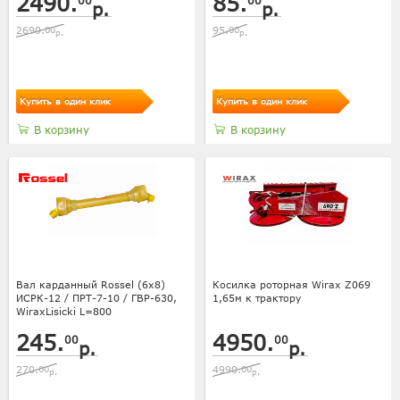
2490.
85.
00
00
р.
р.
2690.
00
95.
00
р.
р.
Купить в один клик
Купить в один клик
В корзину
В корзину
Вал карданный Rossel (6х8)
Косилка роторная Wirax Z069
ИСРК-12 / ПРТ-7-10 / ГВР-630,
1,65м к трактору
WiraxLisicki L=800
245.
4950.
00
00
р.
р.
270.
00
4990.
00
р.
р.