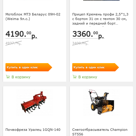
Мотоблок МТЗ Беларус 09Н-02
Прицеп Кремень профи 2,5*1,3
(Weima 9л.с.)
с бортом 31 см с тентом 30 см,
задний и передний борт
усилены фанерой
4190.
3360.
00
00
р.
р.
4937.
76
3400.
00
р.
р.
Купить в один клик
Купить в один клик
В корзину
В корзину
Почвофреза Уралец 1GQN-140
Снегоотбрасыватель Champion
ST556