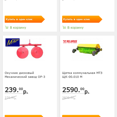
Купить в один клик
Купить в один клик
В корзину
В корзину
Окучник дисковый
Щетка коммунальная МТЗ
Механический завод ОР-3
ЩК-00.010 М
239.
2590.
00
00
р.
р.
270.
00
2830.
00
р.
р.