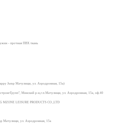
ужин - прочная ПВХ ткань
Happy Jump Мачулищи, ул. Аэродромная, 15а)
тронгГрупп", Минский р-н,г.п.Мачулищи, ул. Аэродромная, 15а, оф.40
G MZONE LEISURE PRODUCTS CO.,LTD
p Мачулищи, ул. Аэродромная, 15а