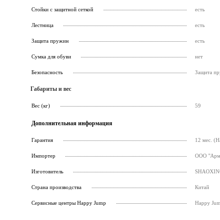
Стойки с защитной сеткой
есть
Лестница
есть
Защита пружин
есть
Сумка для обуви
нет
Безопасность
Защита пр
Габариты и вес
Вес (кг)
59
Дополнительная информация
Гарантия
12 мес. (
Импортер
ООО "Армс
Изготовитель
SHAOXIN
Страна производства
Китай
Cервисные центры Happy Jump
Happy Jum