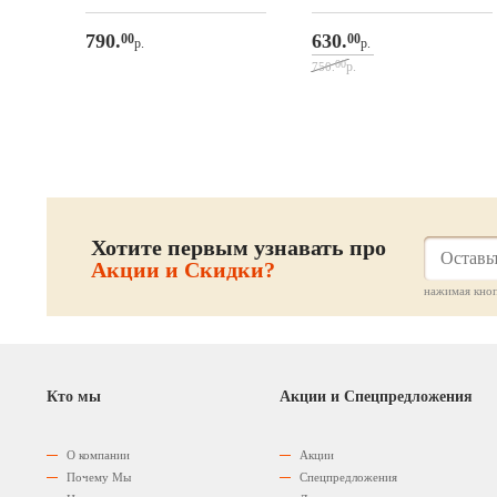
790.
630.
00
00
р.
р.
00
р.
750.
Хотите первым узнавать про
Акции и Скидки?
нажимая кноп
Кто мы
Акции и Спецпредложения
О компании
Акции
Почему Мы
Спецпредложения