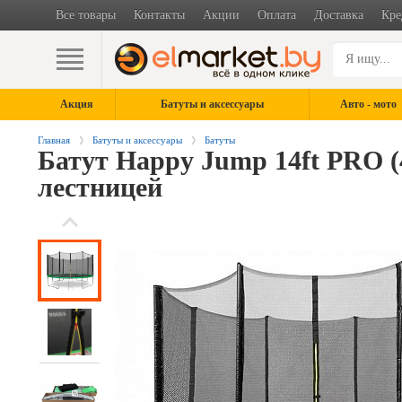
Все товары
Контакты
Акции
Оплата
Доставка
Кре
Акция
Батуты и аксессуары
Авто - мото
Главная
Батуты и аксессуары
Батуты
Батут Happy Jump 14ft PRO (
лестницей