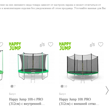
е на них внешнего вида товара зависит от настроек экрана и может отличаться от
и и комплектацию изделия без уведомления об этом продавца. Уточняйте важные для Вас
Еще 1 фото
7
10
Батут
Батут
Happy Jump 10ft-i PRO
Happy Jump 10ft PRO
(312см) с внутренней
(312см) с внешней сеткой
(
сеткой и лестницей
и лестницей