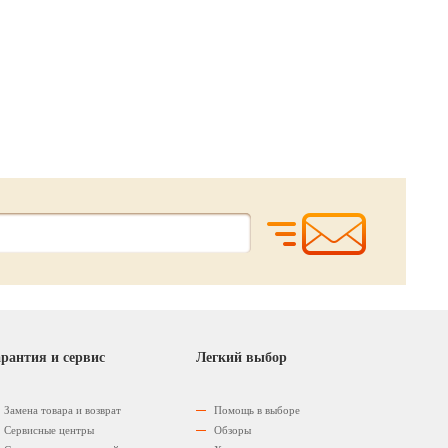
299.
599.
790.
00
00
0
р.
р.
00
00
р.
р.
489.
750.
рантия и сервис
Легкий выбор
Замена товара и возврат
Помощь в выборе
Сервисные центры
Обзоры