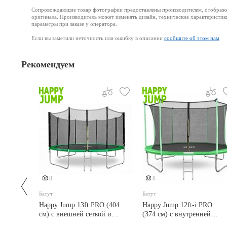
Сопровождающие товар фотографии предоставлены производителем, отображени
оригинала. Производитель может изменять дизайн, технические характеристик
параметры при заказе у оператора.
Если вы заметили неточность или ошибку в описании
сообщите об этом нам
Рекомендуем
8
8
Батут
Батут
O
Happy Jump 13ft PRO (404
Happy Jump 12ft-i PRO
еткой
см) с внешней сеткой и
(374 см) с внутренней
лестницей
сеткой и лестницей