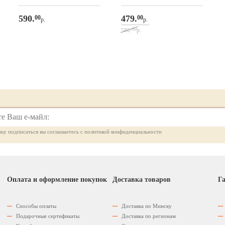
590.
479.
00
00
р.
р.
00
р.
580.
ку подписаться вы соглашаетесь с политикой конфиденциальности
Оплата и оформление покупок
Доставка товаров
Га
Способы оплаты
Доставка по Минску
Подарочные сертификаты
Доставка по регионам