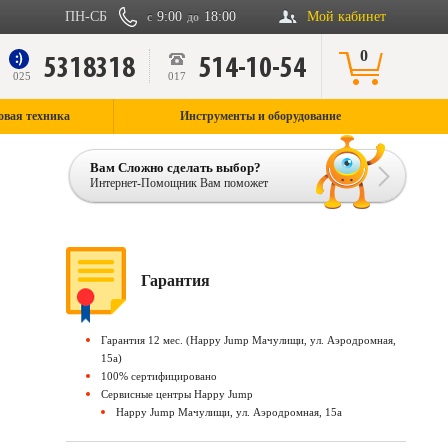
ПН-СБ
9:00
18:00
Мой кабинет
с
до
0
5318318
514-10-54
9
025
017
овая техника
Инструменты и оборудование
Вам Сложно сделать выбор?
Интернет-Помощник Вам поможет
Гарантия
Гарантия 12 мес. (Happy Jump Мачулищи, ул. Аэродромная,
15а)
100% сертифицировано
Сервисные центры Happy Jump
Happy Jump Мачулищи, ул. Аэродромная, 15а