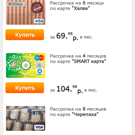
Рассрочка на
6
месяца
по карте
"Халва"
Купить
69.
98
р.
за
в мес.
Рассрочка на
4
месяцев
по карте
"SMART карта"
Купить
104.
98
р.
за
в мес.
Рассрочка на
8
месяцев
по карте
"Черепаха"