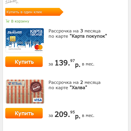
419.
90
р.
Купить в один клик
В корзину
Рассрочка на
3
месяца
по карте
"Карта покупок"
Купить
139.
97
р.
за
в мес.
Рассрочка на
2
месяца
по карте
"Халва"
Купить
209.
95
р.
за
в мес.