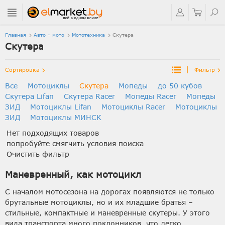
Главная
Авто - мото
Мототехника
Скутера
Скутера
|
Сортировка
Фильтр
Все
Мотоциклы
Скутера
Мопеды
до 50 кубов
Скутера Lifan
Скутера Racer
Мопеды Racer
Мопеды
ЗИД
Мотоциклы Lifan
Мотоциклы Racer
Мотоциклы
ЗИД
Мотоциклы МИНСК
Нет подходящих товаров
попробуйте смягчить условия поиска
Очистить фильтр
Маневренный, как мотоцикл
С началом мотосезона на дорогах появляются не только
брутальные мотоциклы, но и их младшие братья –
стильные, компактные и маневренные скутеры. У этого
вида транспорта много поклонников, что легко