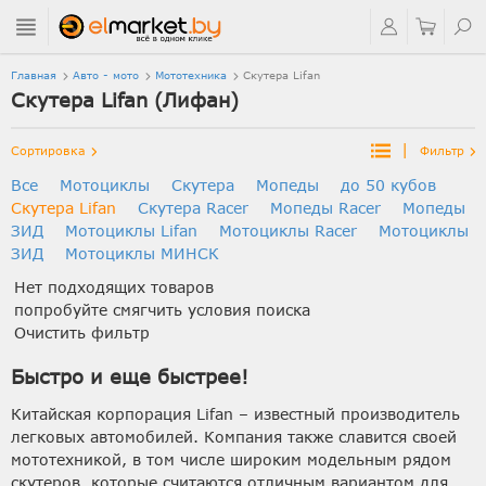
Главная
Авто - мото
Мототехника
Скутера Lifan
Скутера Lifan (Лифан)
|
Сортировка
Фильтр
Все
Мотоциклы
Скутера
Мопеды
до 50 кубов
Скутера Lifan
Скутера Racer
Мопеды Racer
Мопеды
ЗИД
Мотоциклы Lifan
Мотоциклы Racer
Мотоциклы
ЗИД
Мотоциклы МИНСК
Нет подходящих товаров
попробуйте смягчить условия поиска
Очистить фильтр
Быстро и еще быстрее!
Китайская корпорация Lifan – известный производитель
легковых автомобилей. Компания также славится своей
мототехникой, в том числе широким модельным рядом
скутеров, которые считаются отличным вариантом для