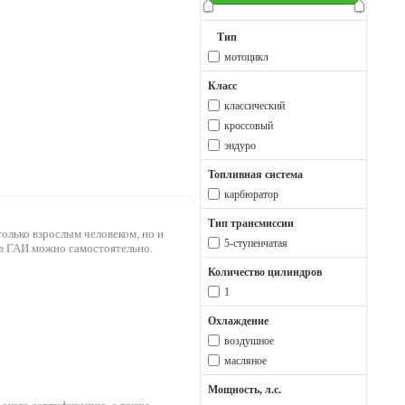
Тип
мотоцикл
Класс
классический
кроссовый
эндуро
Топливная система
карбюратор
Тип трансмиссии
только взрослым человеком, но и
5-ступенчатая
и в ГАИ можно самостоятельно.
Количество цилиндров
1
Охлаждение
воздушное
масляное
Мощность, л.с.