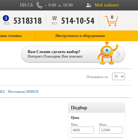
ПН-СБ
9:00
18:00
Мой кабинет
с
до
0
5318318
514-10-54
9
025
017
овая техника
Инструменты и оборудование
Вам Сложно сделать выбор?
Интернет-Помощник Вам поможет
Показывать по:
ЗИД
Мотоциклы МИНСК
Подбор
Цена
Мин.
Макс.