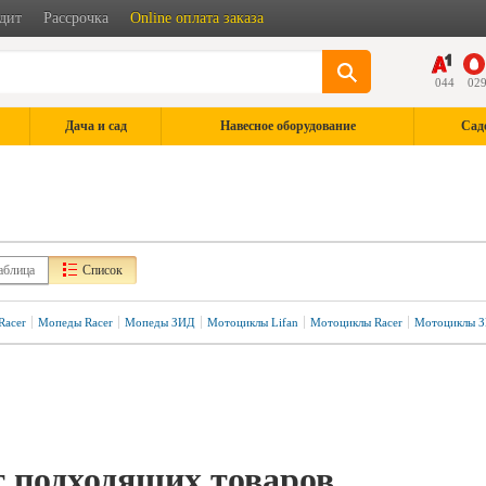
дит
Рассрочка
Online оплата заказа
044
02
Дача и сад
Навесное оборудование
Сад
аблица
Список
Racer
Мопеды Racer
Мопеды ЗИД
Мотоциклы Lifan
Мотоциклы Racer
Мотоциклы 
 подходящих товаров