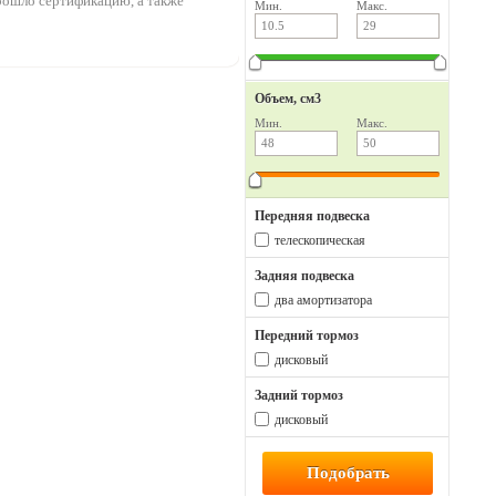
прошло сертификацию, а также
Мин.
Макс.
Объем, см3
Мин.
Макс.
Передняя подвеска
телескопическая
Задняя подвеска
два амортизатора
Передний тормоз
дисковый
Задний тормоз
дисковый