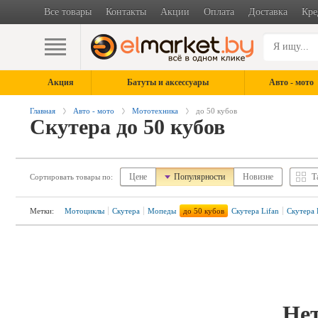
Все товары
Контакты
Акции
Оплата
Доставка
Кре
Акция
Батуты и аксессуары
Авто - мото
Главная
Авто - мото
Мототехника
до 50 кубов
Скутера до 50 кубов
Цене
Популярности
Новизне
Т
Сортировать товары по:
Метки:
Мотоциклы
Скутера
Мопеды
до 50 кубов
Скутера Lifan
Скутера 
Нет