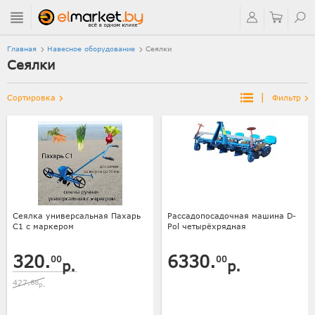
Главная
Навесное оборудование
Сеялки
Сеялки
|
Сортировка
Фильтр
Сеялка универсальная Пахарь
Рассадопосадочная машина D-
С1 с маркером
Pol четырёхрядная
320.
6330.
00
00
р.
р.
427.
68
р.