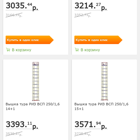
3035.
3214.
44
27
р.
р.
3166.
19
3352.
73
р.
р.
Купить в один клик
Купить в один клик
В корзину
В корзину
Вышка тура РИЗ ВСП 250/1,6
Вышка тура РИЗ ВСП 250/1,6
14+1
15+1
3393.
3571.
11
94
р.
р.
3539.
27
3725.
81
р.
р.