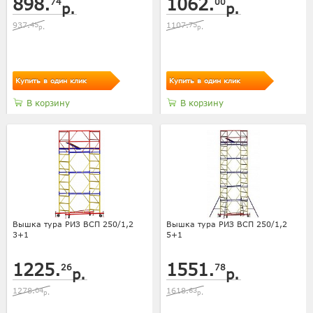
898.
1062.
74
00
р.
р.
937.
45
1107.
75
р.
р.
Купить в один клик
Купить в один клик
В корзину
В корзину
Вышка тура РИЗ ВСП 250/1,2
Вышка тура РИЗ ВСП 250/1,2
3+1
5+1
1225.
1551.
26
78
р.
р.
1278.
04
1618.
63
р.
р.