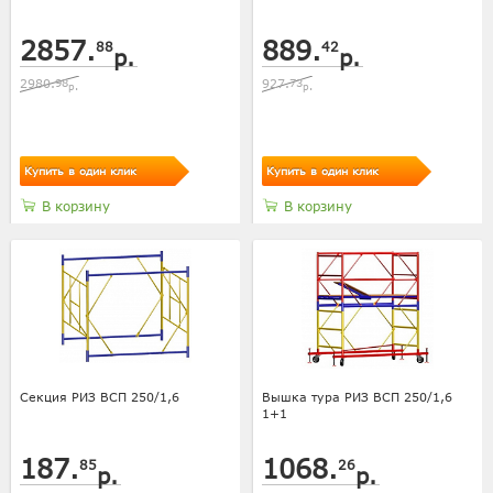
2857.
889.
88
42
р.
р.
2980.
98
927.
73
р.
р.
Купить в один клик
Купить в один клик
В корзину
В корзину
Секция РИЗ ВСП 250/1,6
Вышка тура РИЗ ВСП 250/1,6
1+1
187.
1068.
85
26
р.
р.