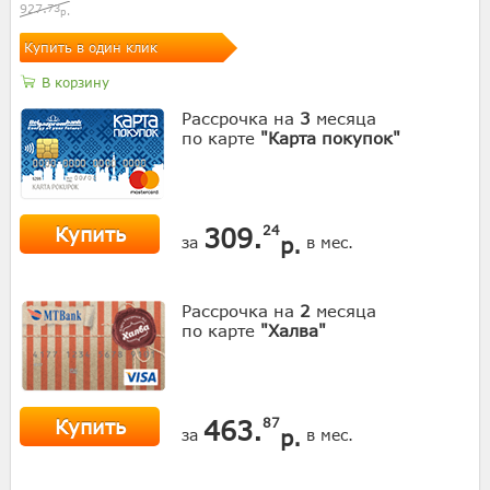
927.
73
р.
Купить в один клик
В корзину
Рассрочка на
3
месяца
по карте
"Карта покупок"
Купить
309.
24
р.
за
в мес.
Рассрочка на
2
месяца
по карте
"Халва"
Купить
463.
87
р.
за
в мес.