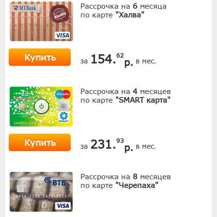
Рассрочка на
6
месяца
по карте
"Халва"
Купить
154.
62
р.
за
в мес.
Рассрочка на
4
месяцев
по карте
"SMART карта"
Купить
231.
93
р.
за
в мес.
Рассрочка на
8
месяцев
по карте
"Черепаха"