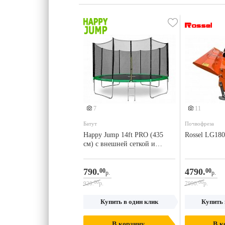
Ещ
7
11
Батут
Почвофреза
Happy Jump 14ft PRO (435
Rossel LG180
см) с внешней сеткой и
лестницей
790.
4790.
00
00
р.
р.
00
00
р.
р.
920.
7990.
Купить в один клик
Купить 
В корзину
В к