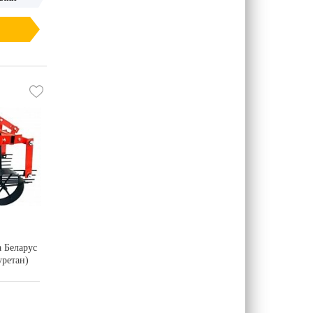
 Беларус
уретан)