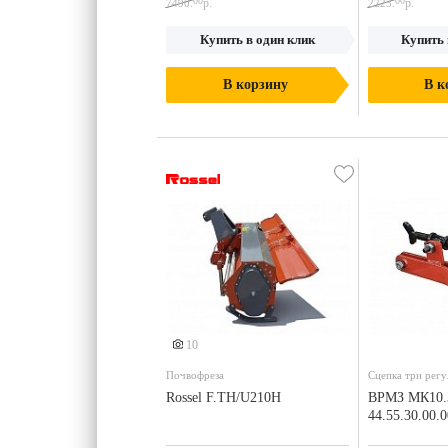
00
00
р.
р.
7490.
2223.
Купить в один клик
Купить 
В корзину
В к
Еще 1 фото
10
Почвофреза
Сцепка три регу
Rossel F.TH/U210H
ВРМЗ МК10.
44.55.30.00.0