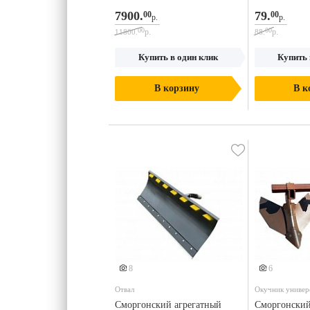
7900.
79.
00
00
р.
р.
00
00
р.
р.
11800.
88.
Купить в один клик
Купить 
В корзину
В к
8
6
Отвал
Окучник универ
мотоблока
Сморгонский агрегатный
Сморгонский