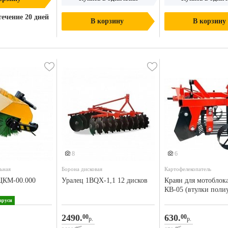
течение 20 дней
В корзину
В корзину
8
6
ьная
Борона дисковая
Картофелекопатель
КМ-00.000
Уралец 1BQX-1,1 12 дисков
Краян для мотоблока
КВ-05 (втулки поли
аруси
2490.
630.
00
00
р.
р.