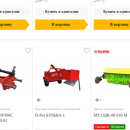
00
00
р.
р.
2690.
670.
в один клик
Купить в один клик
Купить в один 
орзину
В корзину
В корзину
7
8
лировки
Картофелекопатель однорядный
Щетка коммунальная
навесной
3Р300С
D-Pol БУЛЬБА-1
МТЗ ЩК-00.010 М
0-01
Сделано в
Беларуси