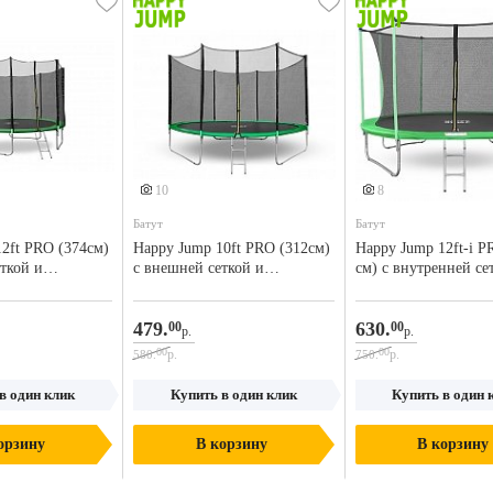
Еще 1 фото
10
8
Батут
Батут
2ft PRO (374см)
Happy Jump 10ft PRO (312см)
Happy Jump 12ft-i P
ткой и
с внешней сеткой и
см) с внутренней се
лестницей
лестницей
479.
630.
00
00
р.
р.
00
00
р.
р.
580.
750.
в один клик
Купить в один клик
Купить в один 
орзину
В корзину
В корзину