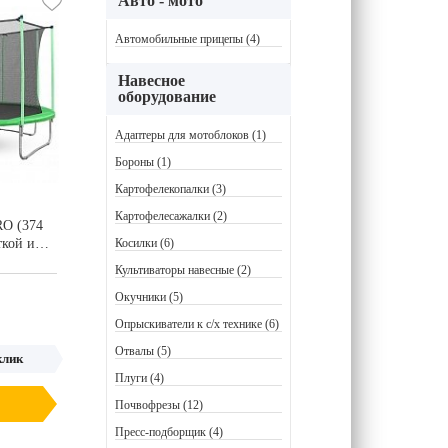
Авто - мото
Автомобильные прицепы (4)
Навесное
оборудование
Адаптеры для мотоблоков (1)
Бороны (1)
Картофелекопалки (3)
Картофелесажалки (2)
RO (374
ткой и
Косилки (6)
Культиваторы навесные (2)
Окучники (5)
Опрыскиватели к с/х технике (6)
Отвалы (5)
клик
Плуги (4)
Почвофрезы (12)
Пресс-подборщик (4)