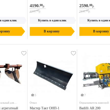
4190.
2590.
00
00
р.
р.
00
00
р.
р.
4290.
2830.
в один клик
Купить в один клик
Купить в один 
орзину
В корзину
В корзину
5
7
сальный для
Отвал
Опрыскиватель навесной
 агрегатный
Мастер Такт ОНП-1
Badilli AR 200