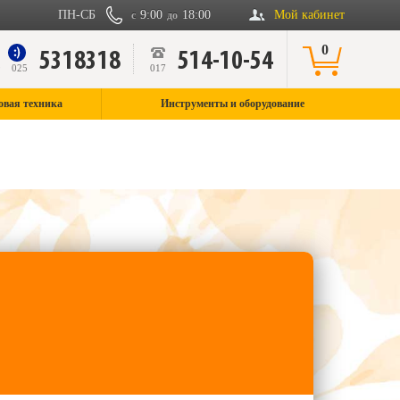
ПН-СБ
9:00
18:00
Мой кабинет
с
до
0
5318318
514-10-54
9
025
017
овая техника
Инструменты и оборудование