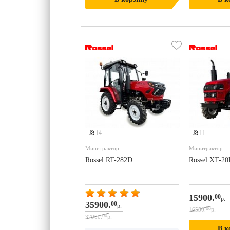
Еще 5 фото
Ещ
14
11
Минитрактор
Минитрактор
Rossel RT-282D
Rossel XT-20
15900.
00
р.
35900.
00
р.
88
р.
16550.
00
р.
37900.
В к