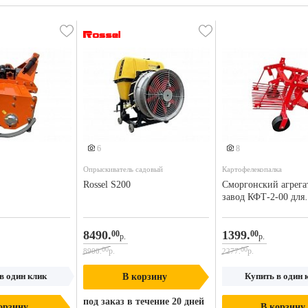
е 2 фото
6
8
Опрыскиватель садовый
Картофелекопалка
Rossel S200
Сморгонский агрег
завод КФТ-2-00 для
мотоблоков
8490.
1399.
00
00
р.
р.
00
00
р.
р.
8900.
2277.
в один клик
Купить в один 
В корзину
под заказ в течение 20 дней
орзину
В корзину