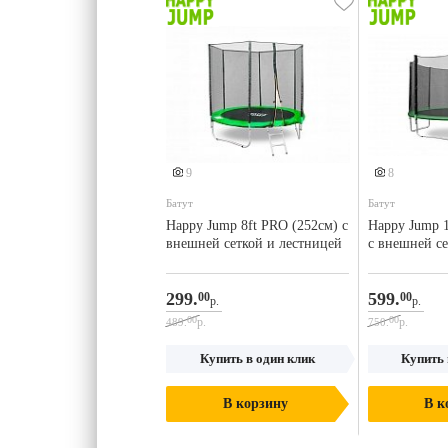
9
8
Батут
Батут
Happy Jump 8ft PRO (252см) с
Happy Jump 1
внешней сеткой и лестницей
с внешней се
лестницей
299.
599.
00
00
р.
р.
00
00
р.
р.
489.
750.
Купить в один клик
Купить 
В корзину
В к