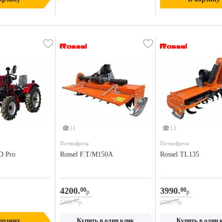
е 2 фото
Еще 2 фото
Еще 4 фото
11
13
Почвофреза
Почвофреза
D Pro
Rossel F.T/M150A
Rossel TL135
4200.
3990.
00
00
р.
р.
00
00
р.
р.
5400.
4390.
Купить в один клик
Купить в один 
орзину