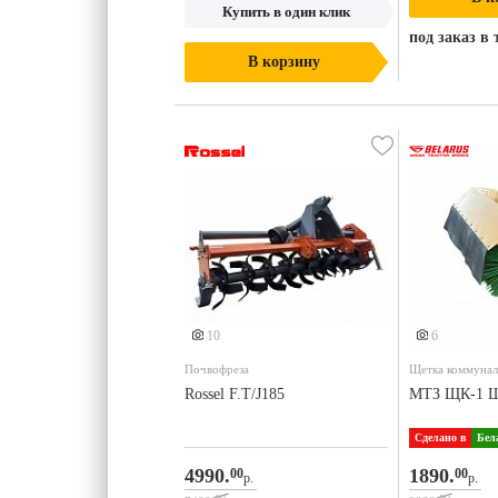
Купить в один клик
под заказ в 
В корзину
Еще 1 фото
10
6
Почвофреза
Щетка коммунал
Rossel F.T/J185
МТЗ ЩК-1 Щ
Сделано в
Бел
4990.
1890.
00
00
р.
р.