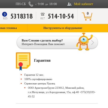
ПН-СБ
9:00
18:00
Мой кабинет
с
до
0
5318318
514-10-54
9
025
017
овая техника
Инструменты и оборудование
Вам Сложно сделать выбор?
Интернет-Помощник Вам поможет
Гарантия
Гарантия 12 мес.
100% сертифицировано
Сервисные центры Уралец
ООО АрмстронгГрупп 223012, Минский район,
г.п.Мачулищи, ул.Аэродромная, 15а, оф.40 +375(33)333-
45-52