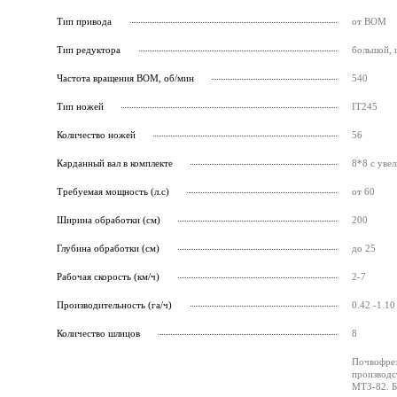
Тип привода
от ВОМ
Тип редуктора
большой, 
Частота вращения ВОМ, об/мин
540
Тип ножей
IT245
Количество ножей
56
Карданный вал в комплекте
8*8 с уве
Требуемая мощность (л.с)
от 60
Ширина обработки (см)
200
Глубина обработки (см)
до 25
Рабочая скорость (км/ч)
2-7
Производительность (га/ч)
0.42 -1.10
Количество шлицов
8
Почвофрез
производс
МТЗ-82. Б