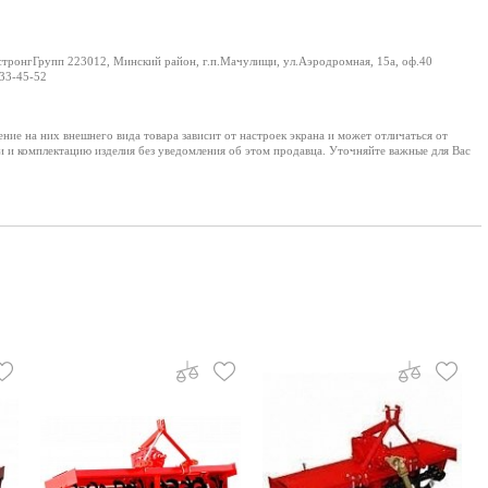
ронгГрупп 223012, Минский район, г.п.Мачулищи, ул.Аэродромная, 15а, оф.40
33-45-52
е на них внешнего вида товара зависит от настроек экрана и может отличаться от
и и комплектацию изделия без уведомления об этом продавца. Уточняйте важные для Вас