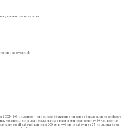
центральный, шестеренчатый
личенной крестовиной
а 1GQN-200 усиленная — это высокоэффективное навесное оборудование российского
тва, предназначенное для использования с тракторами мощностью от 60 л.с., включая
лагодаря своей рабочей ширине в 200 см и глубине обработки до 25 см, данная фреза