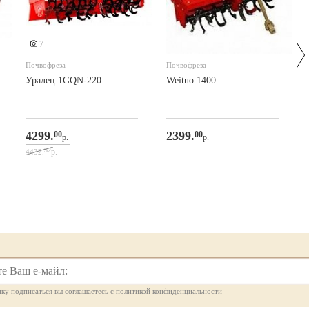
7
Почвофреза
Почвофреза
Уралец 1GQN-220
Weituo 1400
4299.
2399.
00
00
р.
р.
32
р.
4432.
ку подписаться вы соглашаетесь с политикой конфиденциальности