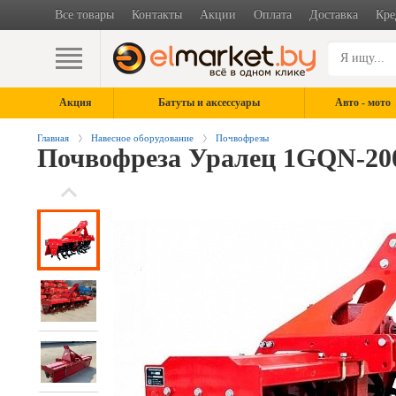
Все товары
Контакты
Акции
Оплата
Доставка
Кре
Акция
Батуты и аксессуары
Авто - мото
Главная
Навесное оборудование
Почвофрезы
Почвофреза Уралец 1GQN-20