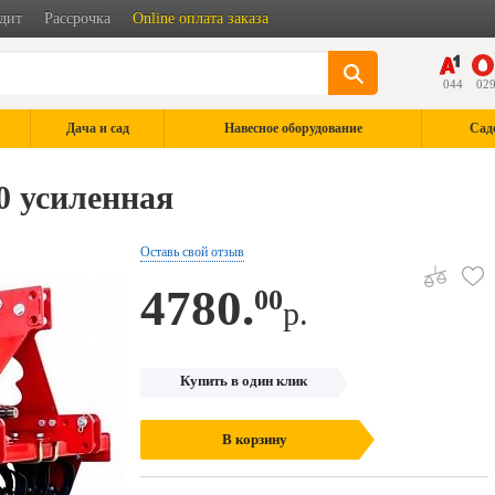
дит
Рассрочка
Online оплата заказа
044
02
Дача и сад
Навесное оборудование
Сад
0 усиленная
Оставь свой отзыв
4780.
00
р.
Купить в один клик
В корзину