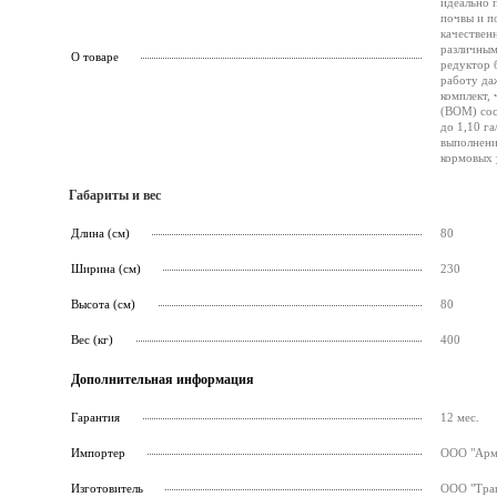
идеально 
почвы и п
качествен
различным
О товаре
редуктор 
работу да
комплект,
(ВОМ) сос
до 1,10 га
выполнени
кормовых 
Габариты и вес
Длина (см)
80
Ширина (см)
230
Высота (см)
80
Вес (кг)
400
Дополнительная информация
Гарантия
12 мес.
Импортер
ООО "Армс
Изготовитель
ООО "Трак