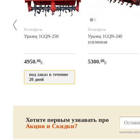
8
Почвофреза
Почвофреза
Уралец 1GQN-250
Уралец 1GQN-240
усиленная
4950.
5300.
00
00
р.
р.
под заказ в течение
20 дней
Хотите первым узнавать про
Акции и Скидки?
нажимая кноп