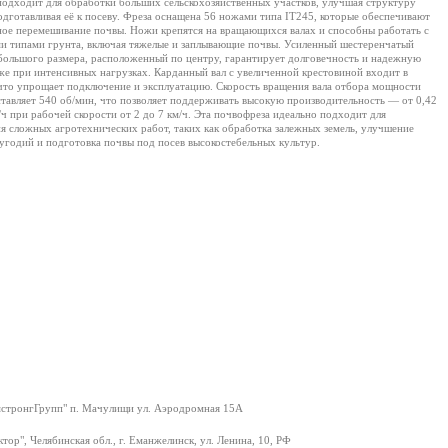
подходит для обработки больших сельскохозяйственных участков, улучшая структуру
одготавливая её к посеву. Фреза оснащена 56 ножами типа IT245, которые обеспечивают
ное перемешивание почвы. Ножи крепятся на вращающихся валах и способны работать с
и типами грунта, включая тяжелые и заплывающие почвы. Усиленный шестеренчатый
большого размера, расположенный по центру, гарантирует долговечность и надежную
же при интенсивных нагрузках. Карданный вал с увеличенной крестовиной входит в
 что упрощает подключение и эксплуатацию. Скорость вращения вала отбора мощности
тавляет 540 об/мин, что позволяет поддерживать высокую производительность — от 0,42
/ч при рабочей скорости от 2 до 7 км/ч. Эта почвофреза идеально подходит для
я сложных агротехнических работ, таких как обработка залежных земель, улучшение
угодий и подготовка почвы под посев высокостебельных культур.
тронгГрупп" п. Мачулищи ул. Аэродромная 15А
тор", Челябинская обл., г. Еманжелинск, ул. Ленина, 10, РФ