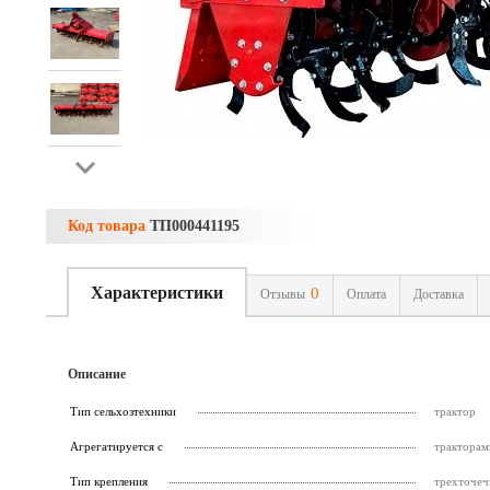
Код товара
ТП000441195
Характеристики
0
Отзывы
Оплата
Доставка
Описание
Тип сельхозтехники
трактор
Агрегатируется с
трактора
Тип крепления
трехточеч