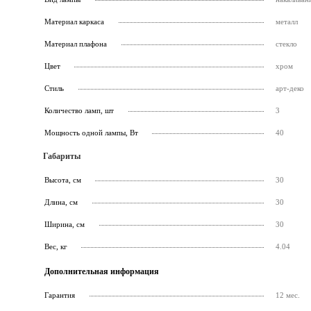
Материал каркаса
металл
Материал плафона
стекло
Цвет
хром
Стиль
арт-деко
Количество ламп, шт
3
Мощность одной лампы, Вт
40
Габариты
Высота, см
30
Длина, см
30
Ширина, см
30
Вес, кг
4.04
Дополнительная информация
Гарантия
12 мес.