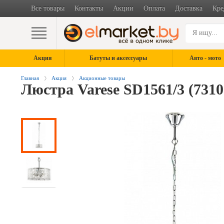
Все товары
Контакты
Акции
Оплата
Доставка
Кре
Акция
Батуты и аксессуары
Авто - мото
Главная
Акция
Акционные товары
Люстра Varese SD1561/3 (7310