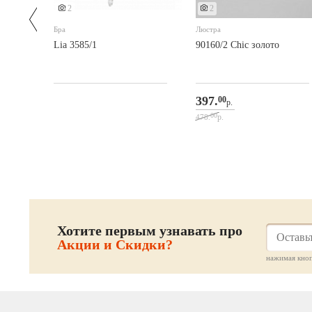
2
2
Бра
Люстра
Lia 3585/1
90160/2 Chic золото
397.
00
р.
00
р.
478.
Хотите первым узнавать про
Акции и Скидки?
нажимая кноп