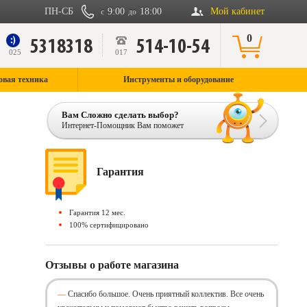
ПН-СБ
9:00
18:00
Мой кабинет
с
до
0
5318318
514-10-54
9
025
017
овая техника
Инструменты и оборудование
Вам Сложно сделать выбор?
Интернет-Помощник Вам поможет
Гарантия
Гарантия 12 мес.
100% сертифицировано
Отзывы о работе магазина
Спасибо большое. Очень приятный коллектив. Все очень