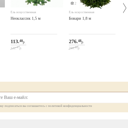
2
Ель искусственная
Ель искусственная
Неоклассик 1,5 м
Бовари 1,8 м
113.
276.
40
48
р.
р.
47
60
р.
р.
122.
298.
ку подписаться вы соглашаетесь с политикой конфиденциальности