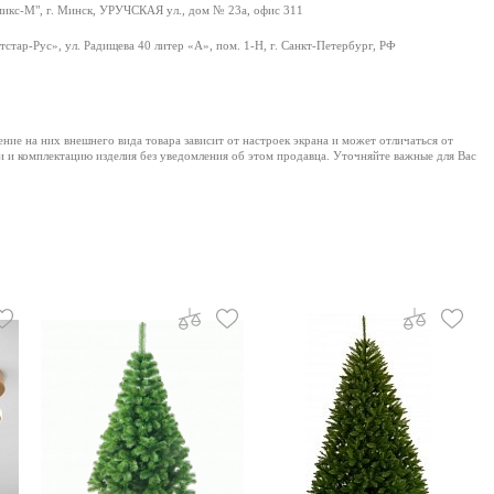
икс-М", г. Минск, УРУЧСКАЯ ул., дом № 23а, офис 311
стар-Рус», ул. Радищева 40 литер «А», пом. 1-Н, г. Санкт-Петербург, РФ
е на них внешнего вида товара зависит от настроек экрана и может отличаться от
и и комплектацию изделия без уведомления об этом продавца. Уточняйте важные для Вас