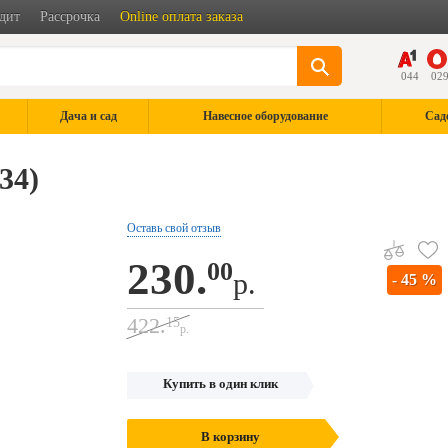
дит
Рассрочка
Online оплата заказа
044
02
Дача и сад
Навесное оборудование
Сад
34)
Оставь свой отзыв
230.
00
р.
- 45 %
422.
15
р.
Купить в один клик
В корзину