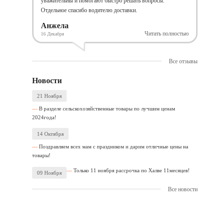
уважительны и помогают быстро решать вопросы.
Отдельное спасибо водителю доставки.
Анжела
Читать полностью
16 Декабря
Все отзывы
Новости
21 Ноября
В разделе сельскохозяйственные товары по лучшим ценам
2024года!
14 Октября
Поздравляем всех мам с праздником и дарим отличные цены на
товары!
Только 11 ноября рассрочка по Халве 11месяцев!
09 Ноября
Все новости