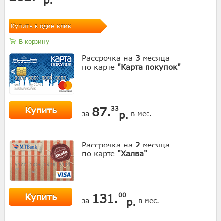
Купить в один клик
В корзину
Рассрочка на
3
месяца
по карте
"Карта покупок"
Купить
87.
33
р.
за
в мес.
Рассрочка на
2
месяца
по карте
"Халва"
Купить
131.
00
р.
за
в мес.