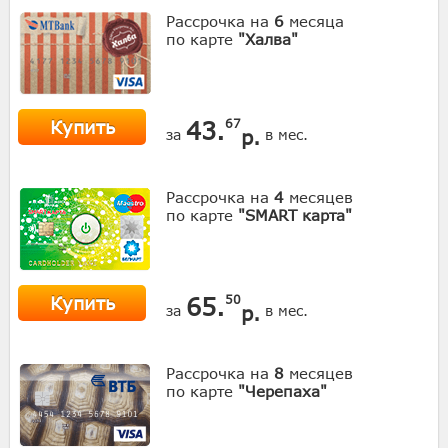
Рассрочка на
6
месяца
по карте
"Халва"
Купить
43.
67
р.
за
в мес.
Рассрочка на
4
месяцев
по карте
"SMART карта"
Купить
65.
50
р.
за
в мес.
Рассрочка на
8
месяцев
по карте
"Черепаха"