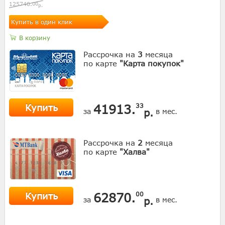
125740.
00
р.
Купить в один клик
В корзину
Рассрочка на
3
месяца
по карте
"Карта покупок"
Купить
41913.
33
р.
за
в мес.
Рассрочка на
2
месяца
по карте
"Халва"
Купить
62870.
00
р.
за
в мес.