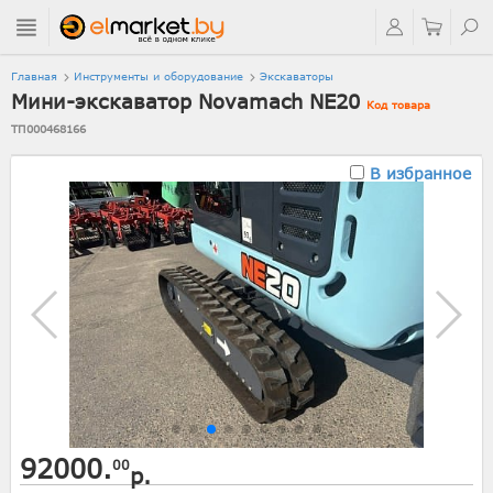
Главная
Инструменты и оборудование
Экскаваторы
Мини-экскаватор Novamach NE20
Код товара
ТП000468166
В избранное
92000.
00
р.