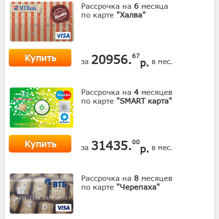
Рассрочка на
6
месяца
по карте
"Халва"
Купить
20956.
67
р.
за
в мес.
Рассрочка на
4
месяцев
по карте
"SMART карта"
Купить
31435.
00
р.
за
в мес.
Рассрочка на
8
месяцев
по карте
"Черепаха"