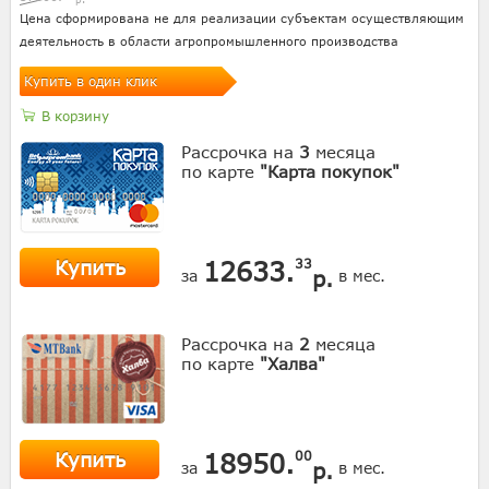
Цена сформирована не для реализации субъектам осуществляющим
деятельность в области агропромышленного производства
Купить в один клик
В корзину
Рассрочка на
3
месяца
по карте
"Карта покупок"
Купить
12633.
33
р.
за
в мес.
Рассрочка на
2
месяца
по карте
"Халва"
Купить
18950.
00
р.
за
в мес.