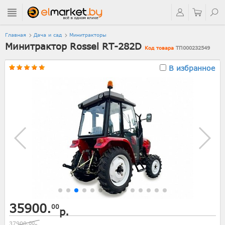
Главная
Дача и сад
Минитракторы
Минитрактор Rossel RT-282D
Код товара
ТП000232549
В избранное
35900.
00
р.
37900.
00
р.