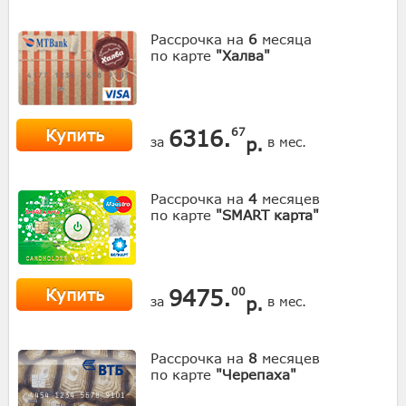
Рассрочка на
6
месяца
по карте
"Халва"
Купить
6316.
67
р.
за
в мес.
Рассрочка на
4
месяцев
по карте
"SMART карта"
Купить
9475.
00
р.
за
в мес.
Рассрочка на
8
месяцев
по карте
"Черепаха"