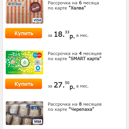
Рассрочка на
6
месяца
по карте
"Халва"
Купить
18.
33
р.
за
в мес.
Рассрочка на
4
месяцев
по карте
"SMART карта"
Купить
27.
50
р.
за
в мес.
Рассрочка на
8
месяцев
по карте
"Черепаха"