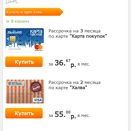
110.
00
р.
Купить в один клик
В корзину
Рассрочка на
3
месяца
по карте
"Карта покупок"
Купить
36.
67
р.
за
в мес.
Рассрочка на
2
месяца
по карте
"Халва"
Купить
55.
00
р.
за
в мес.