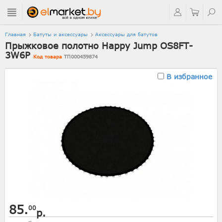
Главная
Батуты и аксессуары
Аксессуары для батутов
Прыжковое полотно Happy Jump OS8FT-
3W6P
Код товара
ТП000459874
В избранное
85.
00
р.