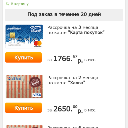
В корзину
Под заказ в течение
20
дней
Рассрочка на
3
месяца
по карте
"Карта покупок"
Купить
1766.
67
р.
за
в мес.
Рассрочка на
2
месяца
по карте
"Халва"
Купить
2650.
00
р.
за
в мес.
Рассрочка на
6
месяца