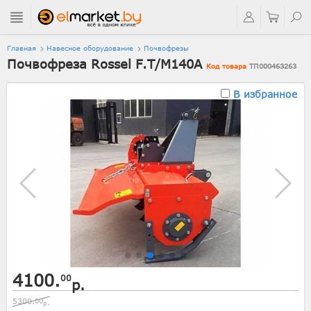
Главная
Навесное оборудование
Почвофрезы
Почвофреза Rossel F.T/M140A
Код товара
ТП000463263
В избранное
4100.
00
р.
5300.
00
р.