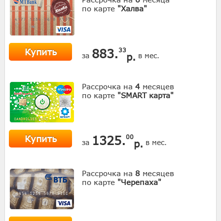
по карте
"Халва"
Купить
883.
33
р.
за
в мес.
Рассрочка на
4
месяцев
по карте
"SMART карта"
Купить
1325.
00
р.
за
в мес.
Рассрочка на
8
месяцев
по карте
"Черепаха"