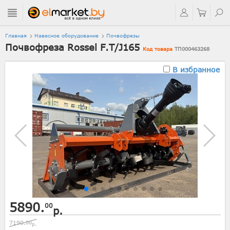
Главная
Навесное оборудование
Почвофрезы
Почвофреза Rossel F.T/J165
Код товара
ТП000463268
В избранное
5890.
00
р.
7190.
00
р.