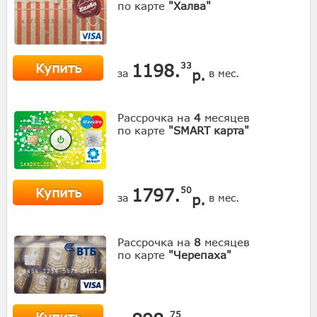
по карте
"Халва"
Купить
1198.
33
р.
за
в мес.
Рассрочка на
4
месяцев
по карте
"SMART карта"
Купить
1797.
50
р.
за
в мес.
Рассрочка на
8
месяцев
по карте
"Черепаха"
75