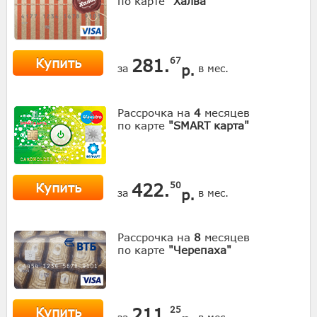
по карте
"Халва"
Купить
281.
67
р.
за
в мес.
Рассрочка на
4
месяцев
по карте
"SMART карта"
Купить
422.
50
р.
за
в мес.
Рассрочка на
8
месяцев
по карте
"Черепаха"
Купить
211.
25