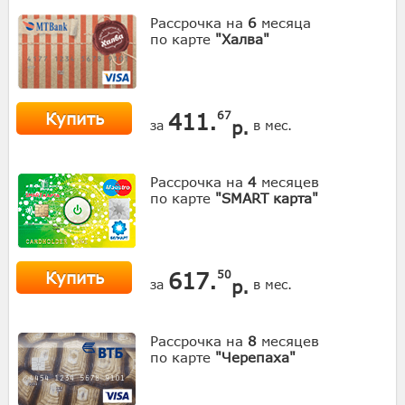
Рассрочка на
6
месяца
по карте
"Халва"
Купить
411.
67
р.
за
в мес.
Рассрочка на
4
месяцев
по карте
"SMART карта"
Купить
617.
50
р.
за
в мес.
Рассрочка на
8
месяцев
по карте
"Черепаха"