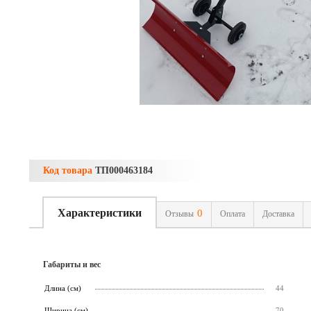
Код товара
ТП000463184
Характеристики
0
Отзывы
Оплата
Доставка
Габариты и вес
Длина (см)
44
Ширина (см)
70