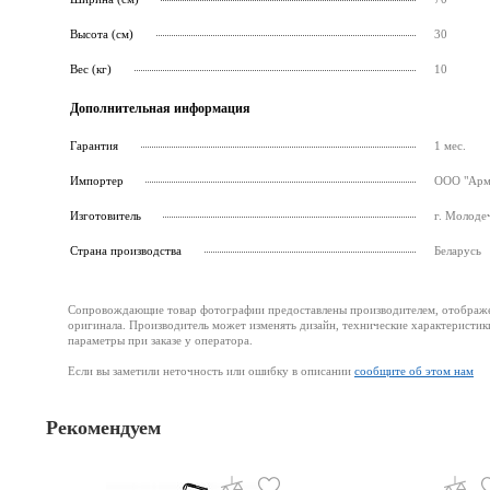
Высота (см)
30
Вес (кг)
10
Дополнительная информация
Гарантия
1 мес.
Импортер
ООО "Армс
Изготовитель
г. Молодеч
Страна производства
Беларусь
Сопровождающие товар фотографии предоставлены производителем, отображени
оригинала. Производитель может изменять дизайн, технические характеристик
параметры при заказе у оператора.
Если вы заметили неточность или ошибку в описании
сообщите об этом нам
Рекомендуем