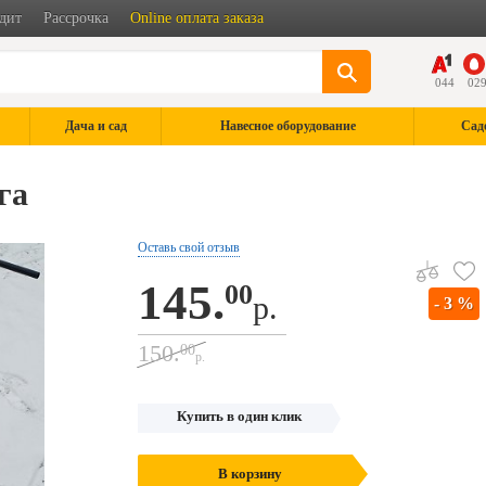
дит
Рассрочка
Online оплата заказа
044
02
Дача и сад
Навесное оборудование
Сад
га
Оставь свой отзыв
145.
00
р.
- 3 %
150.
00
р.
Купить в один клик
В корзину