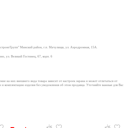
тронгГрупп" Минский район, г.п. Мачулищи, ул. Аэродромная, 15А.
но, ул. Великий Гостинец, 67, корп. 6
е на них внешнего вида товара зависит от настроек экрана и может отличаться от
и и комплектацию изделия без уведомления об этом продавца. Уточняйте важные для Вас