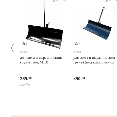
3
5
,5
Отвал
Отвал
орот,
для снега и выравнивания
для снега и выравнивания
грунта (под МТЗ)
грунта (под кит.мотоблок)
369.
390.
00
00
р.
р.
00
р.
390.