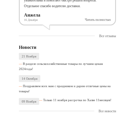
уважительны и помогают быстро решать вопросы.
Отдельное спасибо водителю доставки.
Анжела
Читать полностью
16 Декабря
Все отзывы
Новости
21 Ноября
В разделе сельскохозяйственные товары по лучшим ценам
2024года!
14 Октября
Поздравляем всех мам с праздником и дарим отличные цены на
товары!
Только 11 ноября рассрочка по Халве 11месяцев!
09 Ноября
Все новости