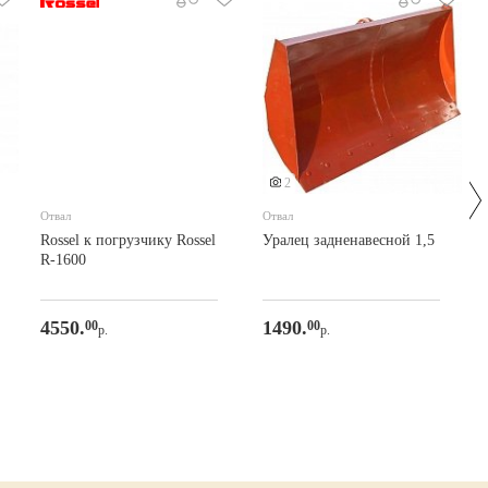
2
Отвал
Отвал
Rossel к погрузчику Rossel
Уралец задненавесной 1,5
R-1600
4550.
1490.
00
00
р.
р.