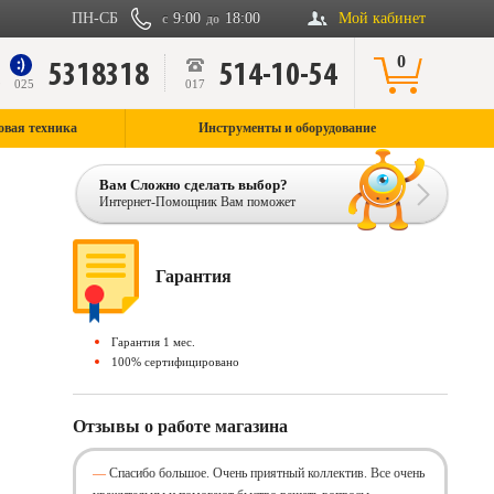
ПН-СБ
9:00
18:00
Мой кабинет
с
до
0
5318318
514-10-54
9
025
017
овая техника
Инструменты и оборудование
Вам Сложно сделать выбор?
Интернет-Помощник Вам поможет
Гарантия
Гарантия 1 мес.
100% сертифицировано
Отзывы о работе магазина
Спасибо большое. Очень приятный коллектив. Все очень