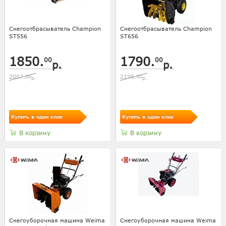
Снегоотбрасыватель Champion
Снегоотбрасыватель Champion
ST556
ST656
1850.
1790.
00
00
р.
р.
2007.
00
2195.
00
р.
р.
Купить в один клик
Купить в один клик
В корзину
В корзину
Снегоуборочная машина Weima
Снегоуборочная машина Weima