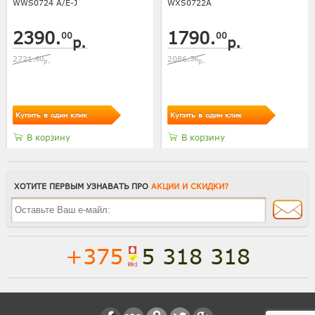
WWS0724 A/E-J
WXS0722A
2390.
1790.
00
00
р.
р.
2721.
60
2086.
56
р.
р.
Купить в один клик
Купить в один клик
В корзину
В корзину
ХОТИТЕ ПЕРВЫМ УЗНАВАТЬ ПРО
АКЦИИ И СКИДКИ?
+375
5 318 318
Полная версия сайта
Способы доставки