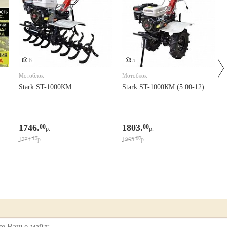
6
5
Мотоблок
Мотоблок
Stark ST-1000КМ
Stark ST-1000КМ (5.00-12)
1746.
1803.
00
00
р.
р.
19
60
р.
р.
1771.
1965.