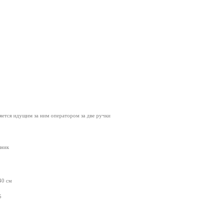
яется идущим за ним оператором за две ручки
шник
40 см
5