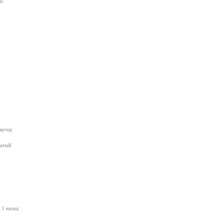
ый
е
артер
чатый
 1 назад