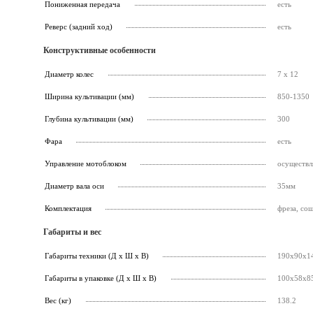
Пониженная передача
есть
Реверс (задний ход)
есть
Конструктивные особенности
Диаметр колес
7 x 12
Ширина культивации (мм)
850-1350
Глубина культивации (мм)
300
Фара
есть
Управление мотоблоком
осуществл
Диаметр вала оси
35мм
Комплектация
фреза, со
Габариты и вес
Габариты техники (Д х Ш х В)
190х90х1
Габариты в упаковке (Д х Ш х В)
100х58х8
Вес (кг)
138.2