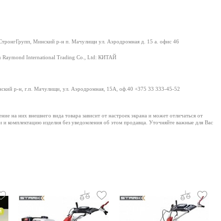
ронгГрупп, Минский р-н п. Мачулищи ул. Аэродромная д. 15 а. офис 46
 Raymond International Trading Co., Ltd: КИТАЙ
нский р-н, г.п. Мачулищи, ул. Аэродромная, 15А, оф.40 +375 33 333-45-52
е на них внешнего вида товара зависит от настроек экрана и может отличаться от
и и комплектацию изделия без уведомления об этом продавца. Уточняйте важные для Вас