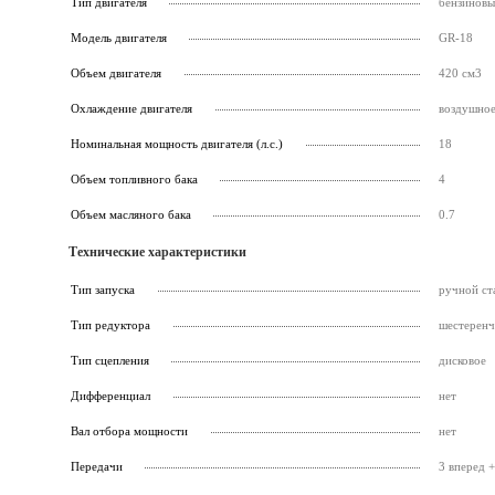
Тип двигателя
бензинов
Модель двигателя
GR-18
Объем двигателя
420 см3
Охлаждение двигателя
воздушно
Номинальная мощность двигателя (л.с.)
18
Объем топливного бака
4
Объем масляного бака
0.7
Технические характеристики
Тип запуска
ручной ст
Тип редуктора
шестерен
Тип сцепления
дисковое
Дифференциал
нет
Вал отбора мощности
нет
Передачи
3 вперед +