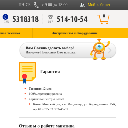
ПН-СБ
9:00
18:00
Мой кабинет
с
до
0
5318318
514-10-54
9
025
017
овая техника
Инструменты и оборудование
Вам Сложно сделать выбор?
Интернет-Помощник Вам поможет
Гарантия
Гарантия 12 мес.
100% сертифицировано
Сервисные центры Rossel
Rossel Минский р-н, г.п. Мачулищи, ул. Аэродромная, 15А,
оф.40 +375 33 333-45-52
Отзывы о работе магазина