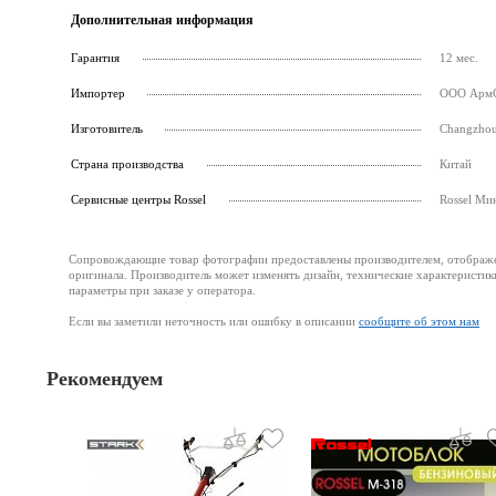
Дополнительная информация
Гарантия
12 мес.
Импортер
ООО АрмСт
Изготовитель
Changzhou
Страна производства
Китай
Cервисные центры Rossel
Rossel Ми
Сопровождающие товар фотографии предоставлены производителем, отображени
оригинала. Производитель может изменять дизайн, технические характеристик
параметры при заказе у оператора.
Если вы заметили неточность или ошибку в описании
сообщите об этом нам
Рекомендуем