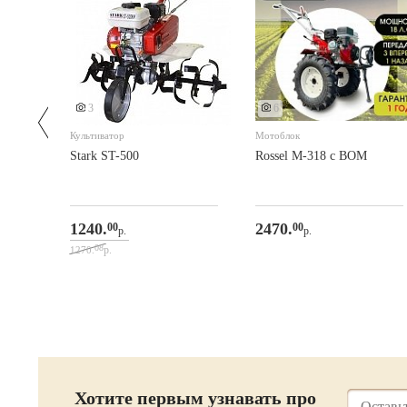
3
6
Культиватор
Мотоблок
Stark ST-500
Rossel M-318 с ВОМ
1240.
2470.
00
00
р.
р.
08
р.
1270.
Хотите первым узнавать про