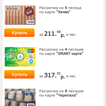
Рассрочка на
6
месяца
по карте
"Халва"
Купить
211.
68
р.
за
в мес.
Рассрочка на
4
месяцев
по карте
"SMART карта"
Купить
317.
52
р.
за
в мес.
Рассрочка на
8
месяцев
по карте
"Черепаха"