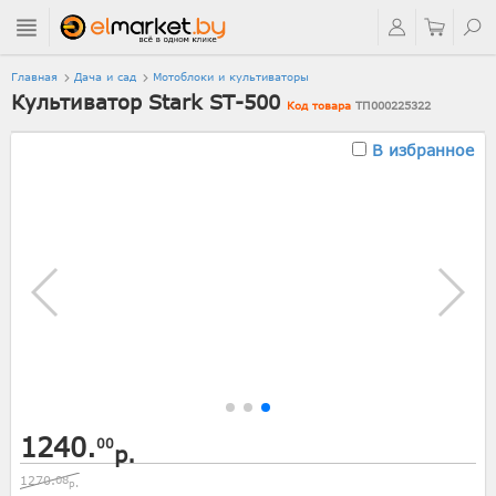
Главная
Дача и сад
Мотоблоки и культиваторы
Культиватор Stark ST-500
Код товара
ТП000225322
В избранное
1240.
00
р.
1270.
08
р.