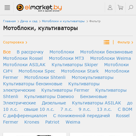
Главная
Дача и сад
Мотоблоки и культиваторы
Фильтр
Мотоблоки, культиваторы
|
Сортировка
Фильтр
Все
В рассрочку
Мотоблоки
Мотоблоки бензиновые
Мотоблоки Rossel
Мотоблоки МТЗ
Мотоблоки Weima
Мотоблоки ASILAK
Культиваторы Skiper
Мотоблоки
СИЧ
Мотоблоки Spec
Мотоблоки Stark
Мотоблоки
Fermer
Мотоблоки Shtenli
Мотокультиваторы
Культиваторы бензиновые
Культиваторы
электрические
Культиваторы Fermer
Культиваторы
Shtenli
Культиваторы Daewoo
Бензиновые
Электрические
Дизельные
Культиваторы ASILAK
до
10 л.с.
свыше 10 л.с.
7 л.с.
9 л.с.
13 л.с.
С ВОМ
С дифференциалом
C пониженной передачей
Rossel
Fermer
Krones
Patriot
Weima