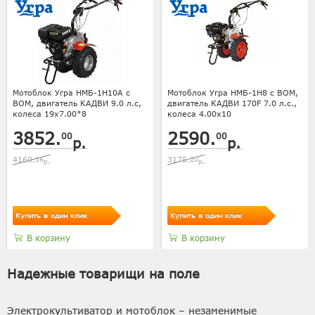
Мотоблок Угра НМБ-1H10A с
Мотоблок Угра НМБ-1Н8 с ВОМ,
ВОМ, двигатель КАДВИ 9.0 л.с,
двигатель КАДВИ 170F 7.0 л.с.,
колеса 19х7.00*8
колеса 4.00х10
3852.
2590.
00
00
р.
р.
4160.
16
3175.
20
р.
р.
Купить в один клик
Купить в один клик
В корзину
В корзину
Надежные товарищи на поле
Электрокультиватор и мотоблок – незаменимые