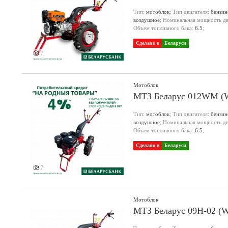
Тип:
мотоблок
; Тип двигателя:
бензи
воздушное
; Номинальная мощность дви
Объем топливного бака:
6.5
;
Сделано в
Беларуси
7
Мотоблок
МТЗ Беларус 012WM (W
Тип:
мотоблок
; Тип двигателя:
бензи
воздушное
; Номинальная мощность дви
Объем топливного бака:
6.5
;
Сделано в
Беларуси
7
Мотоблок
МТЗ Беларус 09Н-02 (W