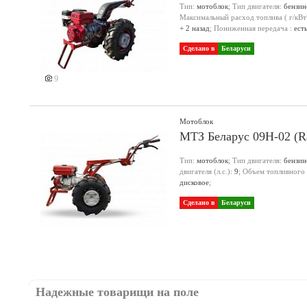
Тип:
мотоблок
; Тип двигателя:
бензи
Максимальный расход топлива ( г/кВт
+ 2 назад
; Пониженная передача :
ест
Сделано в
Беларуси
9
Мотоблок
МТЗ Беларус 09Н-02 (R
Тип:
мотоблок
; Тип двигателя:
бензи
двигателя (л.с.):
9
; Объем топливного
дисковое
;
Сделано в
Беларуси
Надежные товарищи на поле