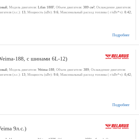
новый
; Модель двигателя:
Lifan 188F
; Объем двигателя:
389 см³
; Охлаждение двигателя:
гателя (л.с.):
13
; Мощность (кВт):
9.6
; Максимальный расход топлива ( г/кВт*ч):
0.42
;
Подробнее
eima-188, с шинами 6L-12)
новый
; Модель двигателя:
Weima-188
; Объем двигателя:
389
; Охлаждение двигателя:
гателя (л.с.):
13
; Мощность (кВт):
9.6
; Максимальный расход топлива ( г/кВт*ч):
0,42
;
Подробнее
eima 9л.с.)