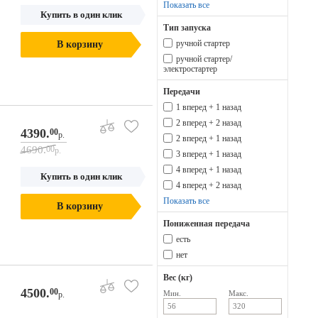
Показать все
Купить в один клик
Тип запуска
ручной стартер
В корзину
ручной стартер/
электростартер
Передачи
1 вперед + 1 назад
2 вперед + 2 назад
4390.
00
р.
2 вперед + 1 назад
4690.
00
р.
3 вперед + 1 назад
4 вперед + 1 назад
Купить в один клик
4 вперед + 2 назад
Показать все
В корзину
Пониженная передача
есть
нет
Вес (кг)
4500.
00
Мин.
Макс.
р.