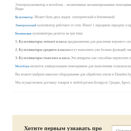
Электрокультиватор и мотоблок – незаменимые механизированные помощники
Виды:
.
Может быть двух видов: электрический и бензиновый.
Культиватор
культиватор работают от сети. Имеет 1 переднюю передачу и п
Электрический
культиваторы делятся на три типа:
Бензиновые
1. Культиваторы легкого класса
предназначены для рыхления верхнего слоя
2. Культиваторы среднего класса
могут выполнять уже больше функций, нап
3. Культиваторы тяжелого класса
.Эти аппараты уже способны перевозить т
является универсальным помощником для выполнения сельскохозяйст
Мотоблок
Вы можете выбрать навесное оборудование для обработки земли в Elmarket.b
Мы осуществляем доставку товаров в любой регион Беларуси: Гродно, Брест,
Хотите первым узнавать про