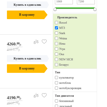
Купить в один клик
В корзину
Производитель
Rossel
МТЗ
Stark
Weima
4260.
00
Нева
р.
Угра
4413.
21
р.
Ока
Купить в один клик
NEW SICH
Беларус
В корзину
Тип
культиватор
мотоблок
мотобуксировщик
Тип двигателя
4190.
00
р.
бензиновый
4937.
76
р.
дизельный