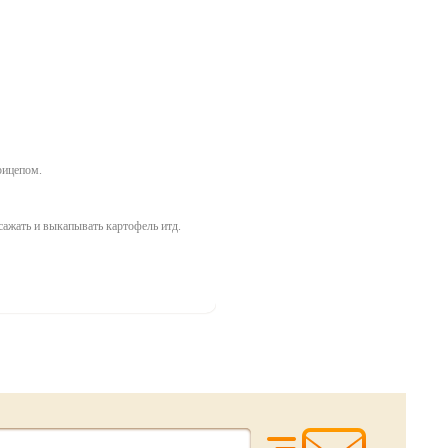
рицепом.
сажать и выкапывать картофель итд.