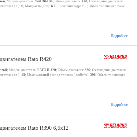
ный
; Модель двигателя:
WM186FBE
; Объем двигателя:
418
; Охлаждение двигателя:
гателя (л.с.):
9
; Мощность (кВт):
6.6
; Число цилиндров:
1
; Объем топливного бака:
Подробнее
двигателем Rato R420
новый
; Модель двигателя:
RATO R-420
; Объем двигателя:
389
; Охлаждение двигателя:
гателя (л.с.):
15
; Максимальный расход топлива ( г/кВт*ч):
396
; Объем топливного
р
;
Подробнее
вигателем Rato R390 6,5х12