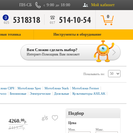
ПН-СБ
9:00
18:00
Мой кабинет
с
до
0
5318318
514-10-54
9
025
017
овая техника
Инструменты и оборудование
Вам Сложно сделать выбор?
Интернет-Помощник Вам поможет
Показывать по:
локи СИЧ
Мотоблоки Spec
Мотоблоки Stark
Мотоблоки Fermer
ewoo
Бензиновые
Электрические
Дизельные
Культиваторы ASILAK
Подбор
4260.
00
р.
Цена
4413.
21
р.
Мин.
Макс.