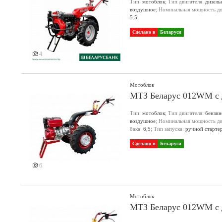
Тип:
мотоблок
; Тип двигателя:
дизель
воздушное
; Номинальная мощность дви
5.5
;
Сделано в
Беларуси
4
Мотоблок
МТЗ Беларус 012WM с 
Тип:
мотоблок
; Тип двигателя:
бензи
воздушное
; Номинальная мощность дви
бака:
6,5
; Тип запуска:
ручной старте
Сделано в
Беларуси
6
Мотоблок
МТЗ Беларус 012WM с д