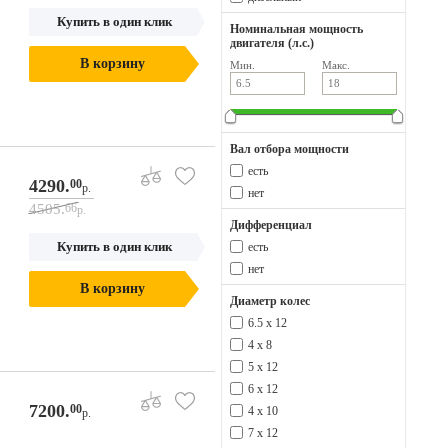
Купить в один клик
Номинальная мощность
двигателя (л.с.)
В корзину
Мин.
Макс.
Вал отбора мощности
есть
4290.
00
р.
нет
4505.
66
р.
Дифференциал
Купить в один клик
есть
нет
В корзину
Диаметр колес
6.5 х 12
4 х 8
5 х 12
6 х 12
7200.
00
4 x 10
р.
7 x 12