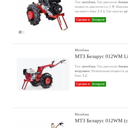
Тип:
мотоблок
; Тип двигателя:
бензи
мощность двигателя (л.с.):
9
; Максима
масляного бака:
1.1 л
; Тип запуска:
ру
Сделано в
Беларуси
3
Мотоблок
МТЗ Беларус 012WM Lif
Тип:
мотоблок
; Тип двигателя:
бензи
воздушное
; Номинальная мощность дви
бака:
1,2
;
Сделано в
Беларуси
Мотоблок
МТЗ Беларус 012WM (с 