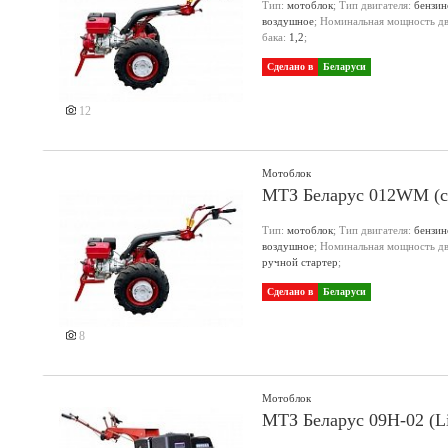
Тип:
мотоблок
; Тип двигателя:
бензи
воздушное
; Номинальная мощность дви
Еще 3 фото
бака:
1,2
;
Сделано в
Беларуси
12
Мотоблок
МТЗ Беларус 012WM (с 
Тип:
мотоблок
; Тип двигателя:
бензи
воздушное
; Номинальная мощность дви
ручной стартер
;
Сделано в
Беларуси
8
Мотоблок
МТЗ Беларус 09Н-02 (Li