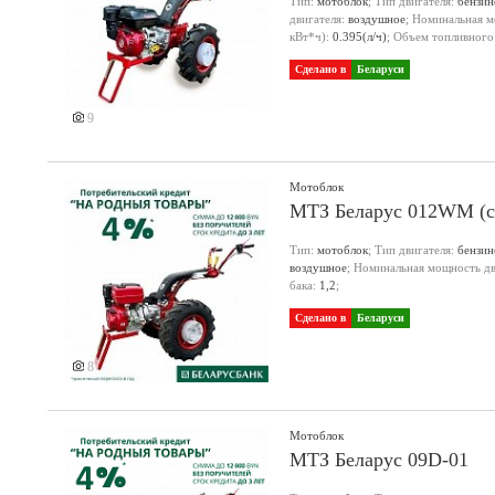
Тип:
мотоблок
; Тип двигателя:
бензи
двигателя:
воздушное
; Номинальная м
кВт*ч):
0.395(л/ч)
; Объем топливного
Сделано в
Беларуси
9
Мотоблок
МТЗ Беларус 012WM (с 
Тип:
мотоблок
; Тип двигателя:
бензи
воздушное
; Номинальная мощность дви
бака:
1,2
;
Сделано в
Беларуси
8
Мотоблок
МТЗ Беларус 09D-01