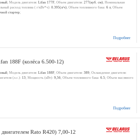
новый
; Модель двигателя:
Lifan 177F
; Объем двигателя:
277(куб. см)
; Номинальная
льный расход топлива ( г/кВт*ч):
0.395(л/ч)
; Объем топливного бака:
6 л
; Объем
чной стартер
;
Подробнее
an 188F (колёса 6.500-12)
новый
; Модель двигателя:
Lifan 188F
; Объем двигателя:
389
; Охлаждение двигателя:
гателя (л.с.):
13
; Мощность (кВт):
9,56
; Объем топливного бака:
6.5
; Объем масляного
Подробнее
двигателем Rato R420) 7,00-12