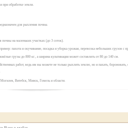
 при обработке земли.
редназначен для рыхления почвы.
 почвы на маленьких участках (до 3 соток).
ример: пахота и окучивание, посадка и уборка урожая, перевозка небольших грузов с п
яжёлые грузы до 800 кг., а ширина культивации может составлять от 80 до 140 см.
венных работ, ведь им вы можете не только рыхлить землю, но и пахать, бороновать, 
y
 Могилев, Витебск, Минск, Гомель и области.