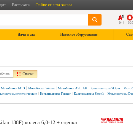
дит
Рассрочка
Online оплата заказа
044
02
Дача и сад
Навесное оборудование
Сад
аблица
Список
Мотоблоки МТЗ
Мотоблоки Weima
Мотоблоки ASILAK
Культиваторы Skiper
Мотоб
льтиваторы электрические
Культиваторы Fermer
Культиваторы Shtenli
Культиваторы Da
иалом
C пониженной передачей
Rossel
Fermer
Krones
Patriot
Weima
an 188F) колеса 6,0-12 + сцепка