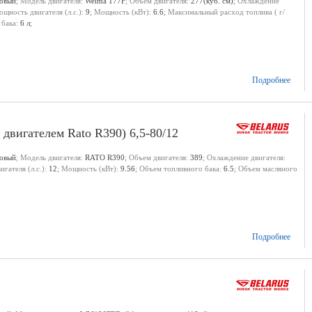
новый
; Модель двигателя:
Weima 177F
; Объем двигателя:
277(куб. см)
; Охлаждение
ощность двигателя (л.с.):
9
; Мощность (кВт):
6.6
; Максимальный расход топлива ( г/
 бака:
6 л
;
Подробнее
двигателем Rato R390) 6,5-80/12
новый
; Модель двигателя:
RATO R390
; Объем двигателя:
389
; Охлаждение двигателя:
гателя (л.с.):
12
; Мощность (кВт):
9.56
; Объем топливного бака:
6.5
; Объем масляного
Подробнее