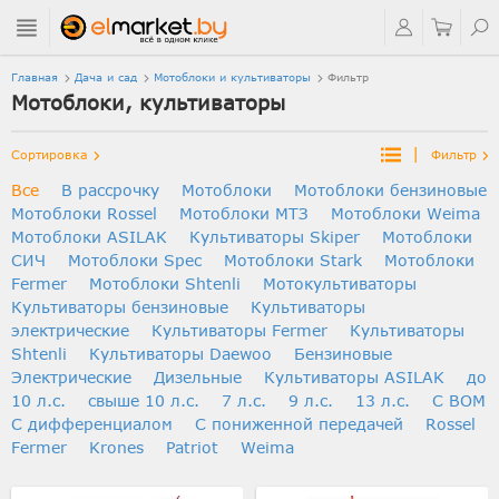
Главная
Дача и сад
Мотоблоки и культиваторы
Фильтр
Мотоблоки, культиваторы
|
Сортировка
Фильтр
Все
В рассрочку
Мотоблоки
Мотоблоки бензиновые
Мотоблоки Rossel
Мотоблоки МТЗ
Мотоблоки Weima
Мотоблоки ASILAK
Культиваторы Skiper
Мотоблоки
СИЧ
Мотоблоки Spec
Мотоблоки Stark
Мотоблоки
Fermer
Мотоблоки Shtenli
Мотокультиваторы
Культиваторы бензиновые
Культиваторы
электрические
Культиваторы Fermer
Культиваторы
Shtenli
Культиваторы Daewoo
Бензиновые
Электрические
Дизельные
Культиваторы ASILAK
до
10 л.с.
свыше 10 л.с.
7 л.с.
9 л.с.
13 л.с.
С ВОМ
С дифференциалом
C пониженной передачей
Rossel
Fermer
Krones
Patriot
Weima