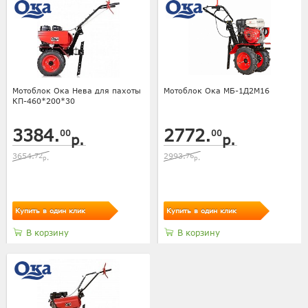
Мотоблок Ока Нева для пахоты
Мотоблок Ока МБ-1Д2М16
КП-460*200*30
3384.
2772.
00
00
р.
р.
3654.
72
2993.
76
р.
р.
Купить в один клик
Купить в один клик
В корзину
В корзину