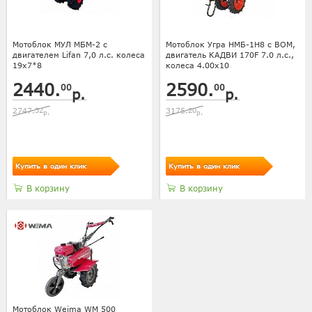
Мотоблок МУЛ МБМ-2 с
Мотоблок Угра НМБ-1Н8 с ВОМ,
двигателем Lifan 7,0 л.с. колеса
двигатель КАДВИ 170F 7.0 л.с.,
19х7*8
колеса 4.00х10
2440.
2590.
00
00
р.
р.
2747.
52
3175.
20
р.
р.
Купить в один клик
Купить в один клик
В корзину
В корзину
Мотоблок Weima WM 500