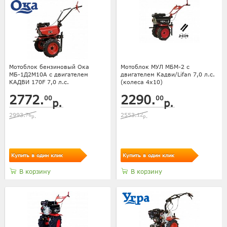
Мотоблок бензиновый Ока
Мотоблок МУЛ МБМ-2 с
МБ-1Д2М10А с двигателем
двигателем Кадви/Lifan 7,0 л.с.
КАДВИ 170F 7,0 л.с.
(колеса 4х10)
2772.
2290.
00
00
р.
р.
2993.
76
2553.
12
р.
р.
Купить в один клик
Купить в один клик
В корзину
В корзину