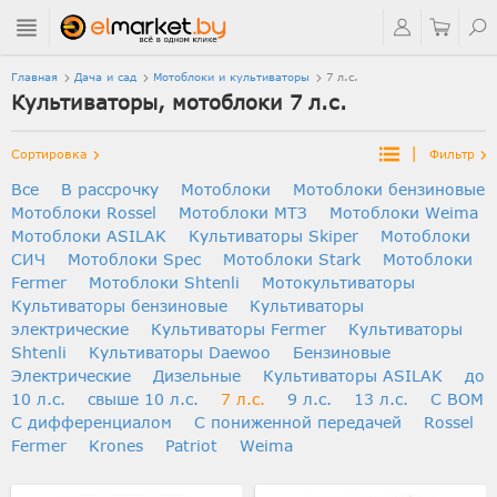
Главная
Дача и сад
Мотоблоки и культиваторы
7 л.с.
Культиваторы, мотоблоки 7 л.с.
|
Сортировка
Фильтр
Все
В рассрочку
Мотоблоки
Мотоблоки бензиновые
Мотоблоки Rossel
Мотоблоки МТЗ
Мотоблоки Weima
Мотоблоки ASILAK
Культиваторы Skiper
Мотоблоки
СИЧ
Мотоблоки Spec
Мотоблоки Stark
Мотоблоки
Fermer
Мотоблоки Shtenli
Мотокультиваторы
Культиваторы бензиновые
Культиваторы
электрические
Культиваторы Fermer
Культиваторы
Shtenli
Культиваторы Daewoo
Бензиновые
Электрические
Дизельные
Культиваторы ASILAK
до
10 л.с.
свыше 10 л.с.
7 л.с.
9 л.с.
13 л.с.
С ВОМ
С дифференциалом
C пониженной передачей
Rossel
Fermer
Krones
Patriot
Weima