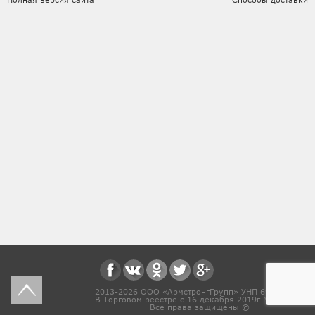
2013-2026 ООО «АрмстронгГрупп» УНП 691831571
В Торговом реестре с 16 декабря 2019г № 468454
Все права защищены ©