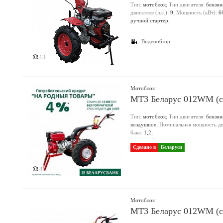
Тип:
мотоблок
; Тип двигателя:
бензи
двигателя (л.с.):
9
; Мощность (кВт):
6
Еще 4 фото
ручной стартер
;
Видеообзор
13
Мотоблок
МТЗ Беларус 012WM (с 
Тип:
мотоблок
; Тип двигателя:
бензи
воздушное
; Номинальная мощность дви
бака:
1,2
;
Сделано в
Беларуси
8
Мотоблок
МТЗ Беларус 012WM (с 