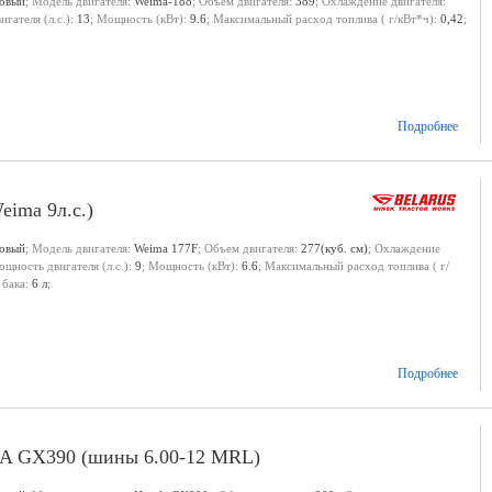
новый
; Модель двигателя:
Weima-188
; Объем двигателя:
389
; Охлаждение двигателя:
гателя (л.с.):
13
; Мощность (кВт):
9.6
; Максимальный расход топлива ( г/кВт*ч):
0,42
;
Подробнее
eima 9л.с.)
новый
; Модель двигателя:
Weima 177F
; Объем двигателя:
277(куб. см)
; Охлаждение
ощность двигателя (л.с.):
9
; Мощность (кВт):
6.6
; Максимальный расход топлива ( г/
 бака:
6 л
;
Подробнее
A GX390 (шины 6.00-12 MRL)