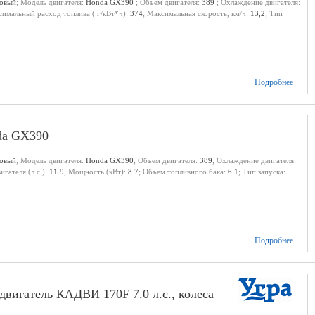
новый
; Модель двигателя:
Honda GX390
; Объем двигателя:
389
; Охлаждение двигателя:
симальный расход топлива ( г/кВт*ч):
374
; Максимальная скорость, км/ч:
13,2
; Тип
Подробнее
dа GX390
новый
; Модель двигателя:
Honda GX390
; Объем двигателя:
389
; Охлаждение двигателя:
гателя (л.с.):
11.9
; Мощность (кВт):
8.7
; Объем топливного бака:
6.1
; Тип запуска:
Подробнее
вигатель КАДВИ 170F 7.0 л.с., колеса