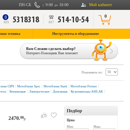
ПН-СБ
9:00
18:00
Мой кабинет
с
до
0
5318318
514-10-54
9
025
017
овая техника
Инструменты и оборудование
Вам Сложно сделать выбор?
Интернет-Помощник Вам поможет
Показывать по:
локи СИЧ
Мотоблоки Spec
Мотоблоки Stark
Мотоблоки Fermer
ewoo
Бензиновые
Электрические
Дизельные
Культиваторы ASILAK
Подбор
2470.
00
р.
Цена
Мин.
Макс.