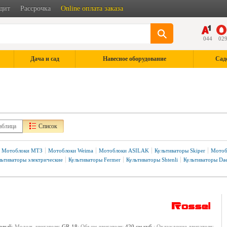
дит
Рассрочка
Online оплата заказа
044
02
Дача и сад
Навесное оборудование
Сад
аблица
Список
Мотоблоки МТЗ
Мотоблоки Weima
Мотоблоки ASILAK
Культиваторы Skiper
Мотоб
льтиваторы электрические
Культиваторы Fermer
Культиваторы Shtenli
Культиваторы Da
иалом
C пониженной передачей
Rossel
Fermer
Krones
Patriot
Weima
новый
; Модель двигателя:
GR-18
; Объем двигателя:
420 см.куб.
; Охлаждение двигателя: