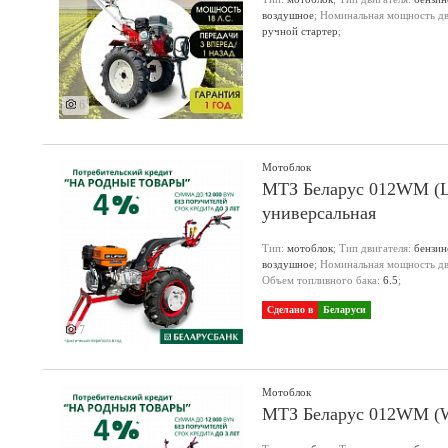
воздушное
; Номинальная мощность дви
ручной стартер
;
6
Мотоблок
МТЗ Беларус 012WM (Lif
универсальная
Тип:
мотоблок
; Тип двигателя:
бензи
воздушное
; Номинальная мощность дви
Объем топливного бака:
6.5
;
Сделано в
Беларуси
7
Мотоблок
МТЗ Беларус 012WM (W