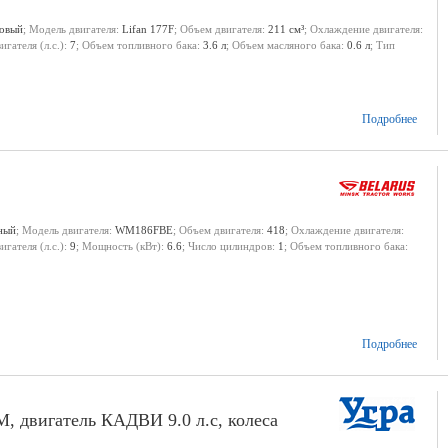
новый
; Модель двигателя:
Lifan 177F
; Объем двигателя:
211 см³
; Охлаждение двигателя:
гателя (л.с.):
7
; Объем топливного бака:
3.6 л
; Объем масляного бака:
0.6 л
; Тип
Подробнее
ный
; Модель двигателя:
WM186FBE
; Объем двигателя:
418
; Охлаждение двигателя:
гателя (л.с.):
9
; Мощность (кВт):
6.6
; Число цилиндров:
1
; Объем топливного бака:
Подробнее
 двигатель КАДВИ 9.0 л.с, колеса