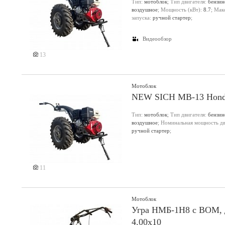
Тип:
мотоблок
; Тип двигателя:
бензи
воздушное
; Мощность (кВт):
8.7
; Мак
Еще 4 фото
запуска:
ручной стартер
;
Видеообзор
13
Мотоблок
NEW SICH МВ-13 Ноn
Тип:
мотоблок
; Тип двигателя:
бензи
воздушное
; Номинальная мощность дви
Еще 2 фото
ручной стартер
;
11
Мотоблок
Угра НМБ-1Н8 с ВОМ, д
4.00х10