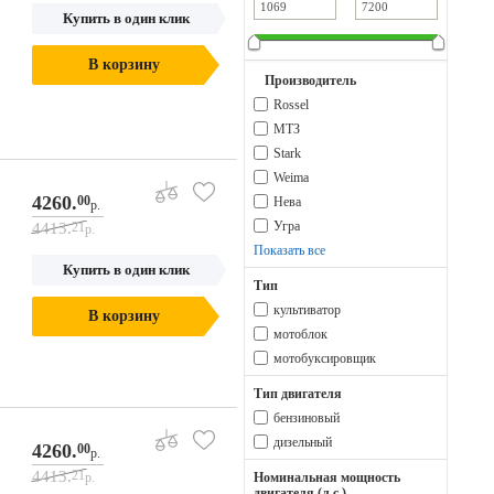
Купить в один клик
В корзину
Производитель
Rossel
МТЗ
Stark
Weima
4260.
00
Нева
р.
Угра
4413.
21
р.
Показать все
Купить в один клик
Тип
культиватор
В корзину
мотоблок
мотобуксировщик
Тип двигателя
бензиновый
дизельный
4260.
00
р.
4413.
21
р.
Номинальная мощность
двигателя (л.с.)