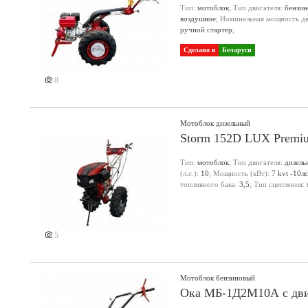
Тип:
мотоблок
; Тип двигателя:
бензи
воздушное
; Номинальная мощность дви
ручной стартер
;
Сделано в
Беларуси
8
Мотоблок дизельный
Storm 152D LUX Premi
Тип:
мотоблок
; Тип двигателя:
дизель
(л.с.):
10
; Мощность (кВт):
7 kvt -10л
топливного бака:
3,5
; Тип сцепления:
5
Мотоблок бензиновый
Ока МБ-1Д2М10А с дви