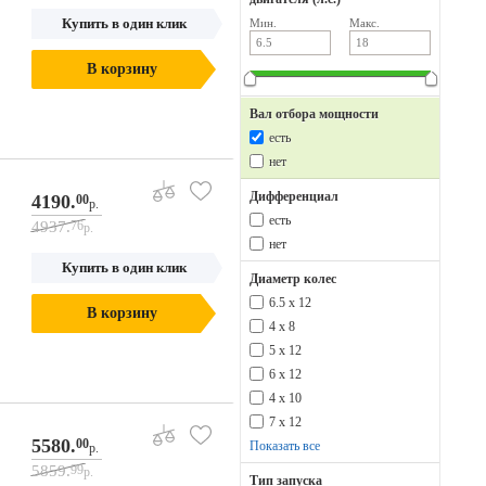
Купить в один клик
Мин.
Макс.
В корзину
Вал отбора мощности
есть
нет
Дифференциал
4190.
00
р.
есть
4937.
76
р.
нет
Купить в один клик
Диаметр колес
6.5 х 12
В корзину
4 х 8
5 х 12
6 х 12
4 x 10
7 x 12
5580.
00
Показать все
р.
5859.
99
р.
Тип запуска