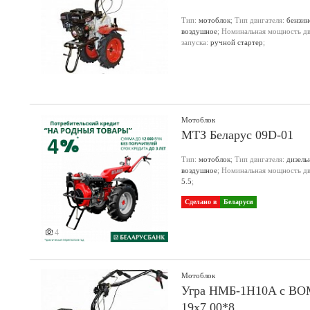
Тип:
мотоблок
; Тип двигателя:
бензи
воздушное
; Номинальная мощность дви
запуска:
ручной стартер
;
Мотоблок
МТЗ Беларус 09D-01
Тип:
мотоблок
; Тип двигателя:
дизель
воздушное
; Номинальная мощность дви
5.5
;
Сделано в
Беларуси
4
Мотоблок
Угра НМБ-1Н10A с ВОМ,
19х7.00*8