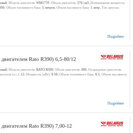
новый
; Модель двигателя:
WM177F
; Объем двигателя:
270 см3
; Номинальная мощность
600
; Объем топливного бака:
5 литров
; Объем масляного бака:
1 литр
; Тип запуска:
Подробнее
двигателем Rato R390) 6,5-80/12
новый
; Модель двигателя:
RATO R390
; Объем двигателя:
389
; Охлаждение двигателя:
гателя (л.с.):
12
; Мощность (кВт):
9.56
; Объем топливного бака:
6.5
; Объем масляного
Подробнее
двигателем Rato R390) 7,00-12