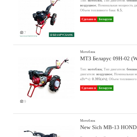
Тип:
мотоблок
; Тип двигателя:
бензи
воздушное
; Номинальная мощность дви
Объем топливного бака:
6.5
;
Сделано в
Беларуси
7
Мотоблок
МТЗ Беларус 09Н-02 (W
Тип:
мотоблок
; Тип двигателя:
бензи
двигателя:
воздушное
; Номинальная м
кВт*ч):
0.395(л/ч)
; Объем топливного
Сделано в
Беларуси
9
Мотоблок
New Sich MB-13 НOND