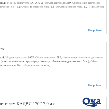
новый
; Модель двигателя:
RATO R390
; Объем двигателя:
389
; Охлаждение двигателя:
гателя (л.с.):
12
; Объем топливного бака:
6.5
; Объем масляного бака:
1,2
; Тип запуска:
Подробнее
um
ный
; Модель двигателя:
186F
; Объем двигателя:
396
; Номинальная мощность двигателя
с (что сопоставимо по крутящему моменту с бензиновым двигателем 18л.с.)
; Объем
механическое
; Вал отбора мощности:
есть
;
Подробнее
гателем КАДВИ 170F 7,0 л.с.