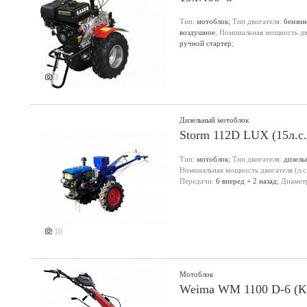
Тип:
мотоблок
; Тип двигателя:
бензи
воздушное
; Номинальная мощность дви
ручной стартер
;
3
Дизельный мотоблок
Storm 112D LUX (15л.с.
Тип:
мотоблок
; Тип двигателя:
дизель
Номинальная мощность двигателя (л.с
Еще 1 фото
Передачи:
6 вперед + 2 назад
; Диамет
10
Мотоблок
Weima WM 1100 D-6 (