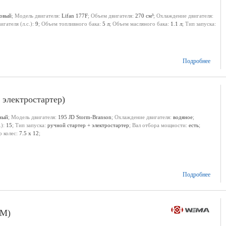
новый
; Модель двигателя:
Lifan 177F
; Объем двигателя:
270 см³
; Охлаждение двигателя:
гателя (л.с.):
9
; Объем топливного бака:
5 л
; Объем масляного бака:
1.1 л
; Тип запуска:
Подробнее
 электростартер)
ный
; Модель двигателя:
195 JD Storm-Branson
; Охлаждение двигателя:
водяное
;
.):
15
; Тип запуска:
ручной стартер + электростартер
; Вал отбора мощности:
есть
;
р колес:
7.5 x 12
;
Подробнее
КМ)