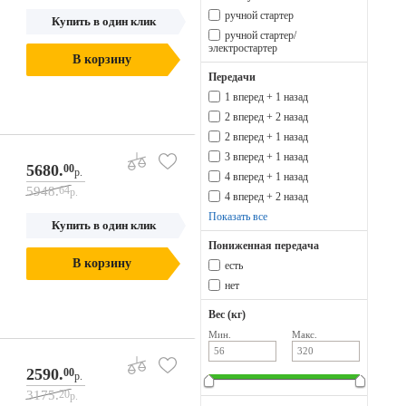
ручной стартер
Купить в один клик
ручной стартер/
электростартер
В корзину
Передачи
1 вперед + 1 назад
2 вперед + 2 назад
2 вперед + 1 назад
3 вперед + 1 назад
5680.
00
р.
4 вперед + 1 назад
5948.
64
р.
4 вперед + 2 назад
Показать все
Купить в один клик
Пониженная передача
В корзину
есть
нет
Вес (кг)
Мин.
Макс.
2590.
00
р.
3175.
20
р.