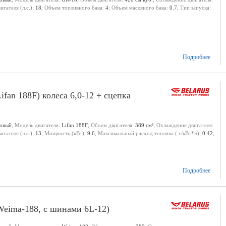
гателя (л.с.):
18
; Объем топливного бака:
4
; Объем масляного бака:
0.7
; Тип запуска:
Подробнее
an 188F) колеса 6,0-12 + сцепка
новый
; Модель двигателя:
Lifan 188F
; Объем двигателя:
389 см³
; Охлаждение двигателя:
гателя (л.с.):
13
; Мощность (кВт):
9.6
; Максимальный расход топлива ( г/кВт*ч):
0.42
;
Подробнее
eima-188, с шинами 6L-12)