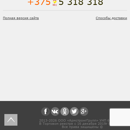
+375
5 318 318
Полная версия сайта
Способы доставки
2013-2026 ООО «АрмстронгГрупп» УНП 691831571
В Торговом реестре с 16 декабря 2019г № 468454
Все права защищены ©