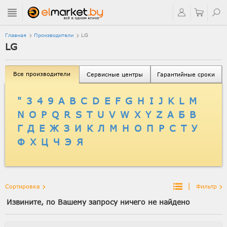
Главная
Производители
LG
LG
Все производители
Сервисные центры
Гарантийные сроки
"
3
4
9
A
B
C
D
E
F
G
H
I
J
K
L
M
N
O
P
Q
R
S
T
U
V
W
X
Y
Z
А
Б
В
Г
Д
Е
Ж
З
И
К
Л
М
Н
О
П
Р
С
Т
У
Ф
Х
Ц
Ч
Э
Я
|
Сортировка
Фильтр
Извините, по Вашему запросу ничего не найдено