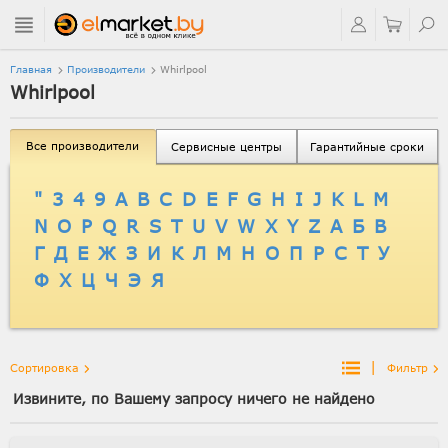
Главная
Производители
Whirlpool
Whirlpool
Все производители
Сервисные центры
Гарантийные сроки
"
3
4
9
A
B
C
D
E
F
G
H
I
J
K
L
M
N
O
P
Q
R
S
T
U
V
W
X
Y
Z
А
Б
В
Г
Д
Е
Ж
З
И
К
Л
М
Н
О
П
Р
С
Т
У
Ф
Х
Ц
Ч
Э
Я
|
Сортировка
Фильтр
Извините, по Вашему запросу ничего не найдено