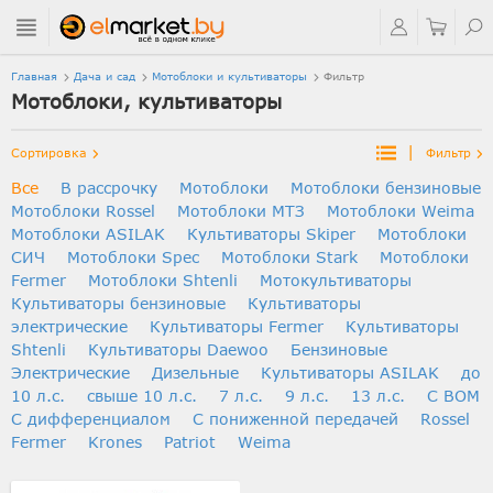
Главная
Дача и сад
Мотоблоки и культиваторы
Фильтр
Мотоблоки, культиваторы
|
Сортировка
Фильтр
Все
В рассрочку
Мотоблоки
Мотоблоки бензиновые
Мотоблоки Rossel
Мотоблоки МТЗ
Мотоблоки Weima
Мотоблоки ASILAK
Культиваторы Skiper
Мотоблоки
СИЧ
Мотоблоки Spec
Мотоблоки Stark
Мотоблоки
Fermer
Мотоблоки Shtenli
Мотокультиваторы
Культиваторы бензиновые
Культиваторы
электрические
Культиваторы Fermer
Культиваторы
Shtenli
Культиваторы Daewoo
Бензиновые
Электрические
Дизельные
Культиваторы ASILAK
до
10 л.с.
свыше 10 л.с.
7 л.с.
9 л.с.
13 л.с.
С ВОМ
С дифференциалом
C пониженной передачей
Rossel
Fermer
Krones
Patriot
Weima