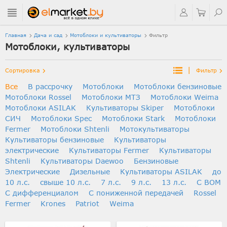
Главная
Дача и сад
Мотоблоки и культиваторы
Фильтр
Мотоблоки, культиваторы
|
Сортировка
Фильтр
Все
В рассрочку
Мотоблоки
Мотоблоки бензиновые
Мотоблоки Rossel
Мотоблоки МТЗ
Мотоблоки Weima
Мотоблоки ASILAK
Культиваторы Skiper
Мотоблоки
СИЧ
Мотоблоки Spec
Мотоблоки Stark
Мотоблоки
Fermer
Мотоблоки Shtenli
Мотокультиваторы
Культиваторы бензиновые
Культиваторы
электрические
Культиваторы Fermer
Культиваторы
Shtenli
Культиваторы Daewoo
Бензиновые
Электрические
Дизельные
Культиваторы ASILAK
до
10 л.с.
свыше 10 л.с.
7 л.с.
9 л.с.
13 л.с.
С ВОМ
С дифференциалом
C пониженной передачей
Rossel
Fermer
Krones
Patriot
Weima