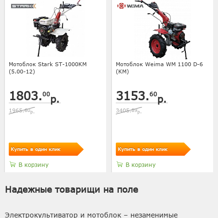
Мотоблок Stark ST-1000КМ
Мотоблок Weima WM 1100 D-6
(5.00-12)
(КМ)
1803.
3153.
00
60
р.
р.
1965.
60
3405.
89
р.
р.
Купить в один клик
Купить в один клик
В корзину
В корзину
Надежные товарищи на поле
Электрокультиватор и мотоблок – незаменимые