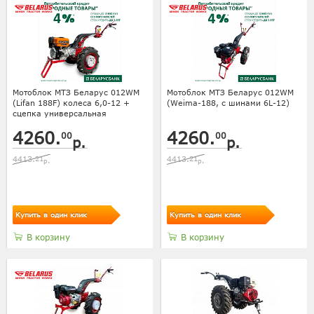
Мотоблок МТЗ Беларус 012WM
Мотоблок МТЗ Беларус 012WM
(Lifan 188F) колеса 6,0-12 +
(Weima-188, с шинами 6L-12)
сцепка универсальная
4260.
4260.
00
00
р.
р.
4413.
21
4413.
21
р.
р.
Купить в один клик
Купить в один клик
В корзину
В корзину