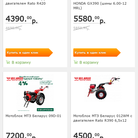
двигателем Rato R420
HONDA GX390 (шины 6.00-12
MRL)
4390.
5580.
00
00
р.
р.
4690.
00
5859.
99
р.
р.
Купить в один клик
Купить в один клик
В корзину
В корзину
Мотоблок МТЗ Беларус 09D-01
Мотоблок МТЗ Беларус 012WM с
двигателем Rato R390 6,5х12
7200.
4500.
00
00
р.
р.