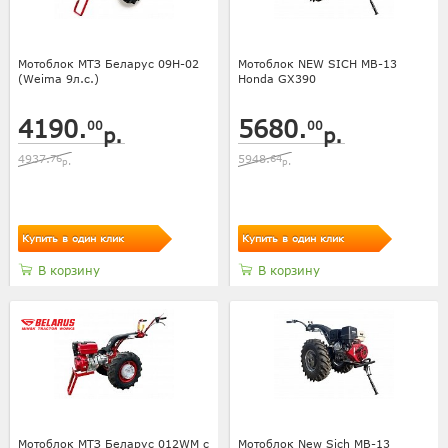
Мотоблок МТЗ Беларус 09Н-02
Мотоблок NEW SICH МВ-13
(Weima 9л.с.)
Honda GX390
4190.
5680.
00
00
р.
р.
4937.
76
5948.
64
р.
р.
Купить в один клик
Купить в один клик
В корзину
В корзину
Мотоблок МТЗ Беларус 012WM с
Мотоблок New Sich MB-13