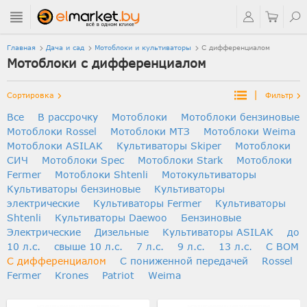
Главная
Дача и сад
Мотоблоки и культиваторы
С дифференциалом
Мотоблоки с дифференциалом
|
Сортировка
Фильтр
Все
В рассрочку
Мотоблоки
Мотоблоки бензиновые
Мотоблоки Rossel
Мотоблоки МТЗ
Мотоблоки Weima
Мотоблоки ASILAK
Культиваторы Skiper
Мотоблоки
СИЧ
Мотоблоки Spec
Мотоблоки Stark
Мотоблоки
Fermer
Мотоблоки Shtenli
Мотокультиваторы
Культиваторы бензиновые
Культиваторы
электрические
Культиваторы Fermer
Культиваторы
Shtenli
Культиваторы Daewoo
Бензиновые
Электрические
Дизельные
Культиваторы ASILAK
до
10 л.с.
свыше 10 л.с.
7 л.с.
9 л.с.
13 л.с.
С ВОМ
С дифференциалом
C пониженной передачей
Rossel
Fermer
Krones
Patriot
Weima