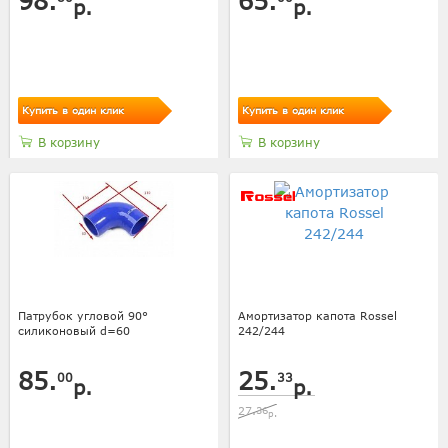
98.
65.
р.
р.
Купить в один клик
Купить в один клик
В корзину
В корзину
Патрубок угловой 90°
Амортизатор капота Rossel
силиконовый d=60
242/244
85.
25.
00
33
р.
р.
27.
36
р.