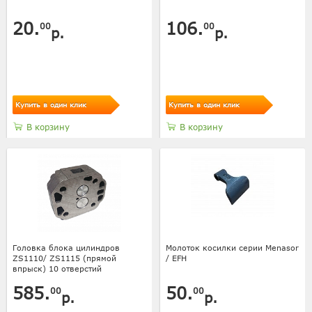
20.
106.
00
00
р.
р.
Купить в один клик
Купить в один клик
В корзину
В корзину
Головка блока цилиндров
Молоток косилки серии Menasor
ZS1110/ ZS1115 (прямой
/ EFH
впрыск) 10 отверстий
585.
50.
00
00
р.
р.