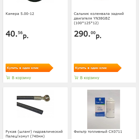
Камера 5.00-12
Сальник коленвала задний
двигателя YN38GBZ
(100*125*12)
40.
290.
56
00
р.
р.
Купить в один клик
Купить в один клик
В корзину
В корзину
Рукав (шланг) гидравлический
Фильтр топливный CX0711
Палец/хомут (740мм)