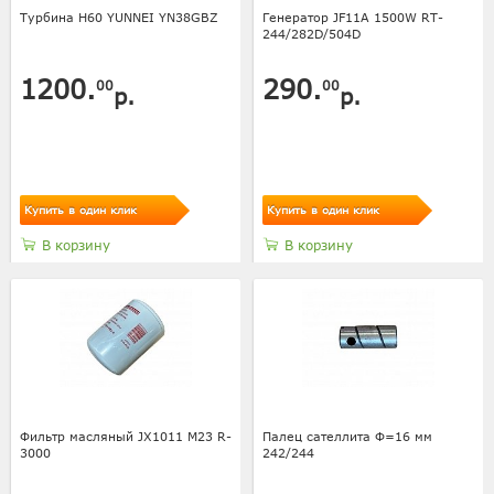
Турбина H60 YUNNEI YN38GBZ
Генератор JF11A 1500W RT-
244/282D/504D
1200.
290.
00
00
р.
р.
Купить в один клик
Купить в один клик
В корзину
В корзину
Фильтр масляный JX1011 М23 R-
Палец сателлита Ф=16 мм
3000
242/244