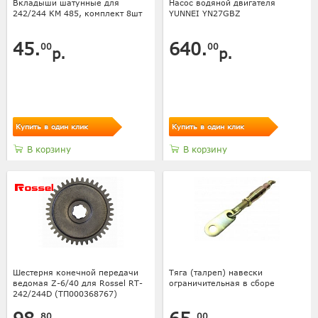
Вкладыши шатунные для
Насос водяной двигателя
242/244 КМ 485, комплект 8шт
YUNNEI YN27GBZ
45.
640.
00
00
р.
р.
Купить в один клик
Купить в один клик
В корзину
В корзину
Шестерня конечной передачи
Тяга (талреп) навески
ведомая Z-6/40 для Rossel RT-
ограничительная в сборе
242/244D (ТП000368767)
80
00