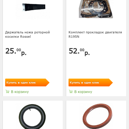
Держатель ножа роторной
Комплект прокладок двигателя
косилки Rossel
R195N
25.
52.
00
00
р.
р.
Купить в один клик
Купить в один клик
В корзину
В корзину