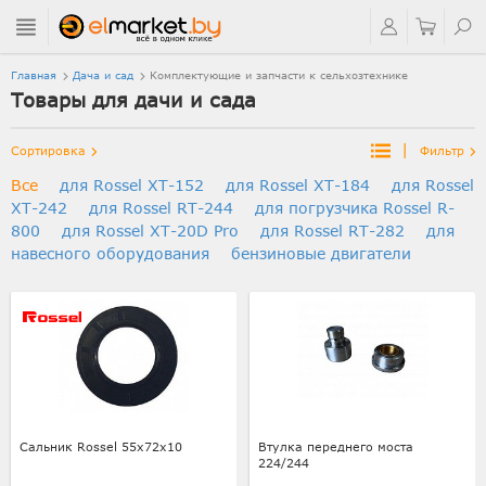
Главная
Дача и сад
Комплектующие и запчасти к сельхозтехнике
Товары для дачи и сада
|
Сортировка
Фильтр
Все
для Rossel XT-152
для Rossel XT-184
для Rossel
XT-242
для Rossel RT-244
для погрузчика Rossel R-
800
для Rossel XT-20D Pro
для Rossel RT-282
для
навесного оборудования
бензиновые двигатели
Сальник Rossel 55х72х10
Втулка переднего моста
224/244