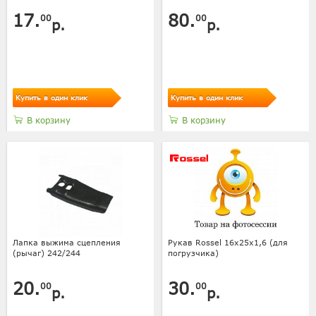
17.
80.
00
00
р.
р.
Купить в один клик
Купить в один клик
В корзину
В корзину
Лапка выжима сцепления
Рукав Rossel 16х25х1,6 (для
(рычаг) 242/244
погрузчика)
20.
30.
00
00
р.
р.