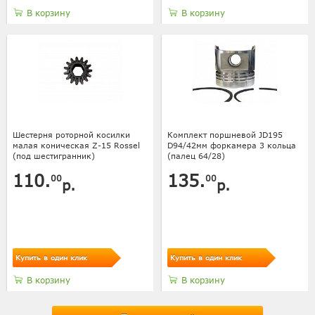
В корзину
В корзину
Шестерня роторной косилки
Комплект поршневой JD195
малая коническая Z-15 Rossel
D94/42мм форкамера 3 кольца
(под шестигранник)
(палец 64/28)
110.
135.
00
00
р.
р.
Купить в один клик
Купить в один клик
В корзину
В корзину