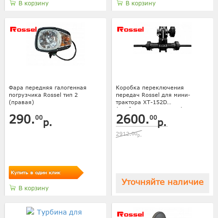
В корзину
В корзину
Фара передняя галогенная
Коробка переключения
погрузчика Rossel тип 2
передач Rossel для мини-
(правая)
трактора XT-152D
(разблокировка колес)
290.
2600.
00
00
р.
р.
2912.
00
р.
Купить в один клик
Уточняйте наличие
В корзину