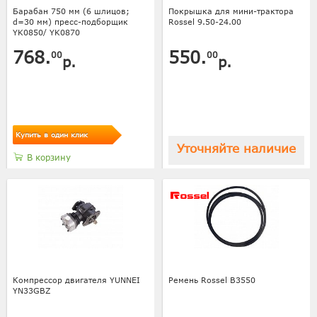
Барабан 750 мм (6 шлицов;
Покрышка для мини-трактора
d=30 мм) пресс-подборщик
Rossel 9.50-24.00
YK0850/ YK0870
768.
550.
00
00
р.
р.
Купить в один клик
Уточняйте наличие
В корзину
Компрессор двигателя YUNNEI
Ремень Rossel В3550
YN33GBZ