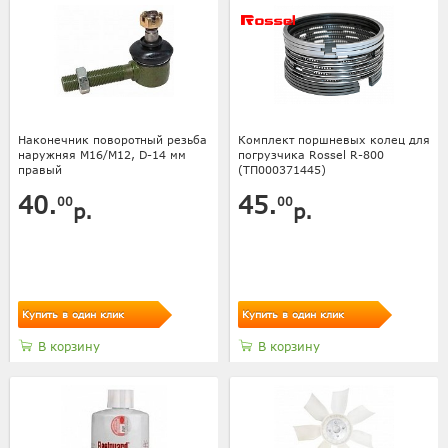
Наконечник поворотный резьба
Комплект поршневых колец для
наружняя М16/М12, D-14 мм
погрузчика Rossel R-800
правый
(ТП000371445)
40.
45.
00
00
р.
р.
Купить в один клик
Купить в один клик
В корзину
В корзину