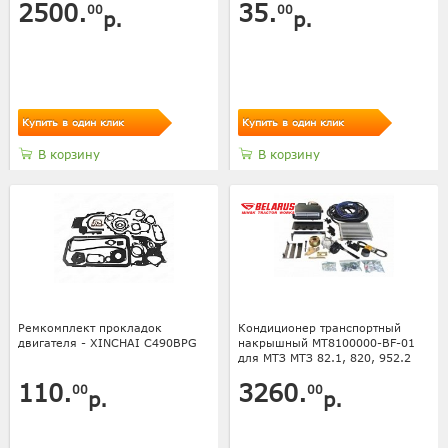
2500.
35.
00
00
р.
р.
Купить в один клик
Купить в один клик
В корзину
В корзину
Ремкомплект прокладок
Кондиционер транспортный
двигателя - XINCHAI C490BPG
накрышный МТ8100000-BF-01
для МТЗ МТЗ 82.1, 820, 952.2
110.
3260.
00
00
р.
р.