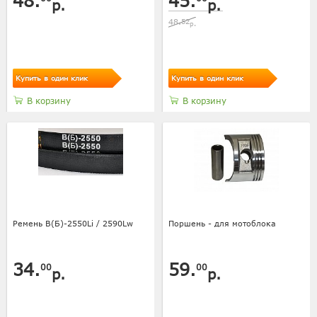
48.
45.
р.
р.
48.
52
р.
Купить в один клик
Купить в один клик
В корзину
В корзину
Ремень В(Б)-2550Li / 2590Lw
Поршень - для мотоблока
34.
59.
00
00
р.
р.