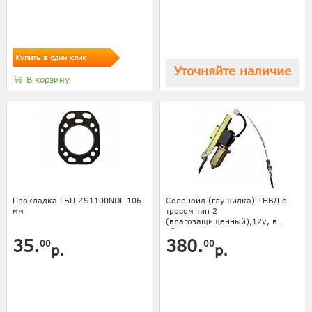
Купить в один клик
Уточняйте наличие
В корзину
Прокладка ГБЦ ZS1100NDL 106
Соленоид (глушилка) ТНВД с
мм
тросом тип 2
(влагозащищенный),12v, в
сборе
35.
380.
00
00
р.
р.