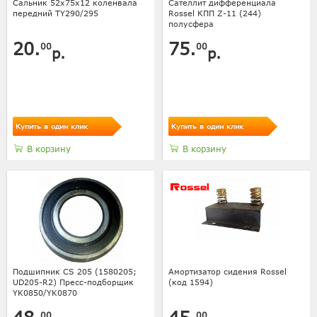
Сальник 52х75х12 коленвала
Сателлит дифференциала
передний TY290/295
Rossel КПП Z-11 (244)
полусфера
20.
75.
00
00
р.
р.
Купить в один клик
Купить в один клик
В корзину
В корзину
Подшипник CS 205 (1580205;
Амортизатор сидения Rossel
UD205-R2) Пресс-подборщик
(код 1594)
YK0850/YK0870
00
00