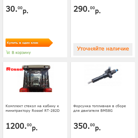
30.
290.
00
00
р.
р.
Купить в один клик
Уточняйте наличие
В корзину
Комплект стекол на кабину к
Форсунка топливная в сборе
минитрактору Rossel RT-282D
для двигателя BM58G
1200.
350.
00
00
р.
р.