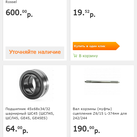
Rossel
600.
19.
00
52
р.
р.
Купить в один клик
Уточняйте наличие
В корзину
Подшипник 45х68х34/32
Вал корзины (муфты)
шарнирный ШС45 (ШСП45,
сцепления Z6/15 L-374мм для
ШСЛ45, GE45, GE45ES)
242/244
64.
190.
00
00
р.
р.