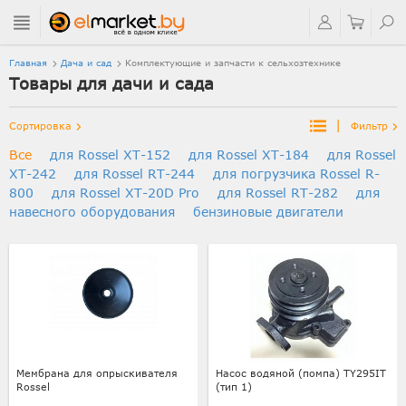
Главная
Дача и сад
Комплектующие и запчасти к сельхозтехнике
Товары для дачи и сада
|
Сортировка
Фильтр
Все
для Rossel XT-152
для Rossel XT-184
для Rossel
XT-242
для Rossel RT-244
для погрузчика Rossel R-
800
для Rossel XT-20D Pro
для Rossel RT-282
для
навесного оборудования
бензиновые двигатели
Мембрана для опрыскивателя
Насос водяной (помпа) TY295IT
Rossel
(тип 1)