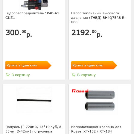
Гидрораспределитель 1Р40-А1
Насос топливный высокого
GKZ1
давления (ТНВД) BH4Q75R8 R-
800
300.
2192.
00
00
р.
р.
Купить в один клик
Купить в один клик
В корзину
В корзину
Полуось (L-720мм, 13*19 зуб, d-
Направляющая клапана для
35мм, D-42мм) погрузчика
Rossel XT-152 / XT-184