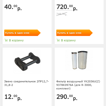
40.
720.
00
00
р.
р.
746.
50
р.
Купить в один клик
Купить в один клик
В корзину
В корзину
Звено соединительное 2ПР12,7-
Фильтр воздушный YK2036U(Z)
31,8-2
9378K0976A (для R-3000,
комплект)
12.
290.
00
00
р.
р.