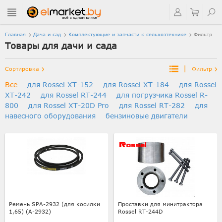
Главная
Дача и сад
Комплектующие и запчасти к сельхозтехнике
Фильтр
Товары для дачи и сада
|
Сортировка
Фильтр
Все
для Rossel XT-152
для Rossel XT-184
для Rossel
XT-242
для Rossel RT-244
для погрузчика Rossel R-
800
для Rossel XT-20D Pro
для Rossel RT-282
для
навесного оборудования
бензиновые двигатели
Ремень SPA-2932 (для косилки
Проставки для минитрактора
1,65) (А-2932)
Rossel RT-244D