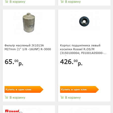
В корзину
В корзину
Фильтр масляный JX1013A
Корпус подшипника левый
M27mm (1" 1/8 -16UNF) R-3000
косилки Rossel R.OS/M
(3150100004; F01001A05000-
001)
65.
426.
00
00
р.
р.
Купить в один клик
Купить в один клик
В корзину
В корзину