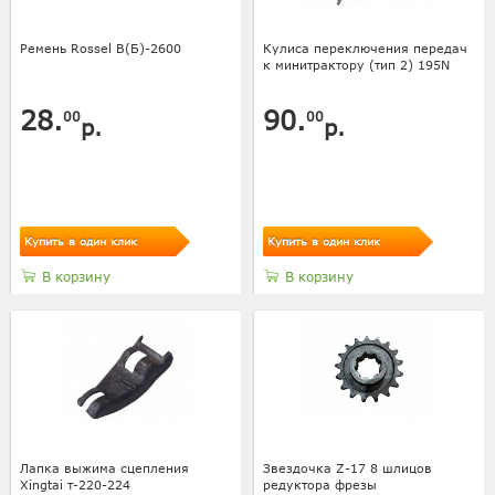
Ремень Rossel В(Б)-2600
Кулиса переключения передач
к минитрактору (тип 2) 195N
28.
90.
00
00
р.
р.
Купить в один клик
Купить в один клик
В корзину
В корзину
Лапка выжима сцепления
Звездочка Z-17 8 шлицов
Xingtai т-220-224
редуктора фрезы