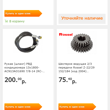
Купить в один клик
Уточняйте наличие
В корзину
Рукав (шланг) РВД
Шестерня ведущая 2/3
кондиционера 13x1800-
передачи Rossel Z-22/29
ACN13AO1690 7/8-14 (RC-
152/184 (код 2004)
U07105)CT
(ТП000368750)
200.
75.
00
40
р.
р.
Купить в один клик
Купить в один клик