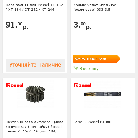
Фара задняя для Rossel XT-152
Кольцо уплотнительное
/ XT-184 / XT-242 / XT-244
(резиновое) 033-3,5
91.
3.
00
00
р.
р.
Купить в один клик
Уточняйте наличие
В корзину
Шестерня вала дифференциала
Ремень Rossel B1080
коническая (под гайку) Rossel
левая Z=15/Z=16 (для 184)