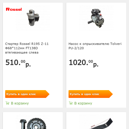
Стартер Rossel R195 Z-11
Насос к опрыскивателю Tolveri
Ф68*112мм FT138D
PU-2/120
втягивающее слева
510.
1020.
00
00
р.
р.
Купить в один клик
Купить в один клик
В корзину
В корзину