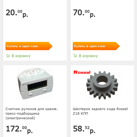
20.
70.
00
00
р.
р.
Купить в один клик
Купить в один клик
В корзину
В корзину
Счетчик рулонов для оранж.
Шестерня заднего хода Rossel
пресс-подборщика
Z18 КПП
(электрический)
172.
58.
00
52
р.
р.