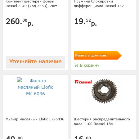
Комплект шестерен фрезы
Пружина блокировки
Rossel Z-49 (код 3353), 2шт
дифференциала Rossel 152
260.
19.
00
52
р.
р.
Купить в один клик
Уточняйте наличие
В корзину
Фильтр масляный Elofic EK-6036
Шестерня распределительного
вала 1100 Rossel 184
00
00