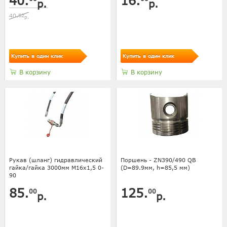
40.
16.
р.
р.
40.
82
р.
Купить в один клик
Купить в один клик
В корзину
В корзину
Рукав (шланг) гидравлический
Поршень - ZN390/490 QB
гайка/гайка 3000мм M16x1,5 0-
(D=89.9мм, h=85,5 мм)
90
85.
125.
00
00
р.
р.