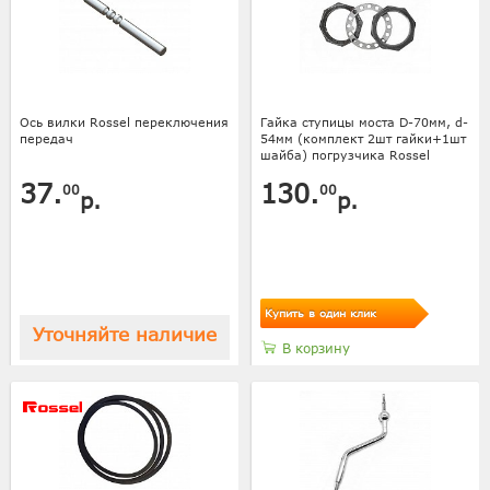
Ось вилки Rossel переключения
Гайка ступицы моста D-70мм, d-
передач
54мм (комплект 2шт гайки+1шт
шайба) погрузчика Rossel
37.
130.
00
00
р.
р.
Купить в один клик
Уточняйте наличие
В корзину