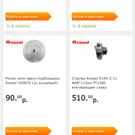
Купить в один клик
Купить в один клик
В корзину
В корзину
Ролик нити пресс-подборщика
Стартер Rossel R195 Z-11
Rossel YK0870 (2х ручьевый)
Ф68*112мм FT138D
втягивающее слева
90.
510.
00
00
р.
р.
Купить в один клик
Купить в один клик