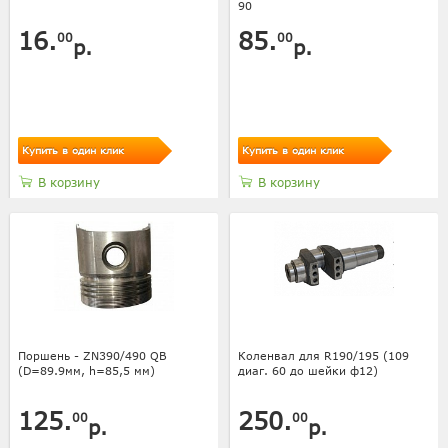
90
16.
85.
00
00
р.
р.
Купить в один клик
Купить в один клик
В корзину
В корзину
Поршень - ZN390/490 QB
Коленвал для R190/195 (109
(D=89.9мм, h=85,5 мм)
диаг. 60 до шейки ф12)
125.
250.
00
00
р.
р.