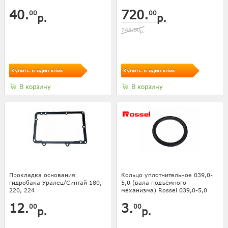
40.
720.
00
00
р.
р.
746.
50
р.
Купить в один клик
Купить в один клик
В корзину
В корзину
Прокладка основания
Кольцо уплотнительное 039,0-
гидробака Уралец/Синтай 180,
5,0 (вала подъёмного
220, 224
механизма) Rossel 039,0-5,0
12.
3.
00
00
р.
р.