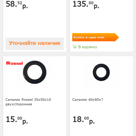
58.
135.
52
00
р.
р.
Купить в один клик
Уточняйте наличие
В корзину
Сальник Rossel 35х50х10
Сальник 40х80х7
двухсторонние
15.
18.
00
00
р.
р.