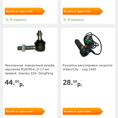
Купить в один клик
Купить в один клик
В корзину
В корзину
Наконечник поворотный резьба
Рукоятки регулировки скорости
наружняя М18/М14, D-17 мм.
Urban/City - код 1465
правый. Уралец 224; DongFeng
44.
28.
00
00
р.
р.
Купить в один клик
Купить в один клик