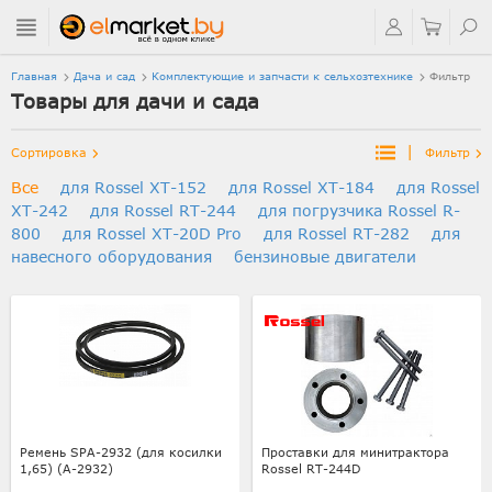
Главная
Дача и сад
Комплектующие и запчасти к сельхозтехнике
Фильтр
Товары для дачи и сада
|
Сортировка
Фильтр
Все
для Rossel XT-152
для Rossel XT-184
для Rossel
XT-242
для Rossel RT-244
для погрузчика Rossel R-
800
для Rossel XT-20D Pro
для Rossel RT-282
для
навесного оборудования
бензиновые двигатели
Ремень SPA-2932 (для косилки
Проставки для минитрактора
1,65) (А-2932)
Rossel RT-244D