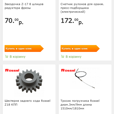
Звездочка Z-17 8 шлицов
Счетчик рулонов для оранж.
редуктора фрезы
пресс-подборщика
(электрический)
70.
172.
00
00
р.
р.
Купить в один клик
Купить в один клик
В корзину
В корзину
Шестерня заднего хода Rossel
Тросик погрузчика Rossel
Z18 КПП
диам.3мм/9мм длина
1510мм/1810мм