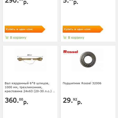
290.
5.
р.
р.
Купить в один клик
Купить в один клик
В корзину
В корзину
Вал карданный 6*8 шлицов,
Подшипник Rossel 32006
1000 мм, трехлимонник,
крестовина 24х63 (20-30 л.с.) с
кожухом
360.
29.
00
92
р.
р.