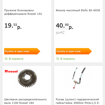
Пружина блокировки
Фильтр масляный Elofic EK-6036
дифференциала Rossel 152
19.
40.
52
00
р.
р.
40.
82
р.
Купить в один клик
Купить в один клик
В корзину
В корзину
Шестерня распределительного
Рукав (шланг) гидравлический
вала 1100 Rossel 184
гайка/гайка 3000мм M16x1,5 0-