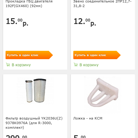
Прокладка ГБЦ двигателя
Звено соединительное 2ПР12,7-
192F(GX460) (92мм)
31,8-2
15.
12.
00
00
р.
р.
Купить в один клик
Купить в один клик
В корзину
В корзину
Фильтр воздушный YK2036U(Z)
Ложка - на КСМ
9378K0976A (для R-3000,
комплект)
00
00