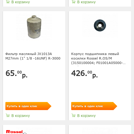
В корзину
В корзину
Фильтр масляный JX1013A
Корпус подшипника левый
M27mm (1" 1/8 -16UNF) R-3000
косилки Rossel R.OS/M
(3150100004; F01001A05000-
001)
65.
426.
00
00
р.
р.
Купить в один клик
Купить в один клик
В корзину
В корзину