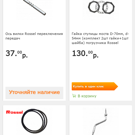
Ось вилки Rossel переключения
Гайка ступицы моста D-70мм, d-
передач
54мм (комплект 2шт гайки+1шт
шайба) погрузчика Rossel
37.
130.
00
00
р.
р.
Купить в один клик
Уточняйте наличие
В корзину