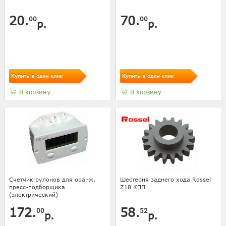
20.
70.
00
00
р.
р.
Купить в один клик
Купить в один клик
В корзину
В корзину
Счетчик рулонов для оранж.
Шестерня заднего хода Rossel
пресс-подборщика
Z18 КПП
(электрический)
172.
58.
00
52
р.
р.