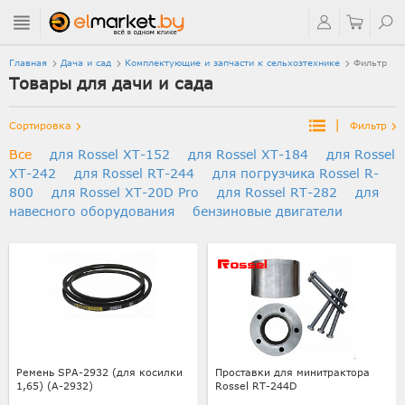
Главная
Дача и сад
Комплектующие и запчасти к сельхозтехнике
Фильтр
Товары для дачи и сада
|
Сортировка
Фильтр
Все
для Rossel XT-152
для Rossel XT-184
для Rossel
XT-242
для Rossel RT-244
для погрузчика Rossel R-
800
для Rossel XT-20D Pro
для Rossel RT-282
для
навесного оборудования
бензиновые двигатели
Ремень SPA-2932 (для косилки
Проставки для минитрактора
1,65) (А-2932)
Rossel RT-244D