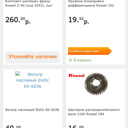
Комплект шестерен фрезы
Пружина блокировки
Rossel Z-49 (код 3353), 2шт
дифференциала Rossel 152
260.
19.
00
52
р.
р.
Купить в один клик
Уточняйте наличие
В корзину
Фильтр масляный Elofic EK-6036
Шестерня распределительного
вала 1100 Rossel 184
00
00