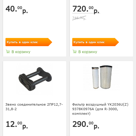
40.
720.
00
00
р.
р.
746.
50
р.
Купить в один клик
Купить в один клик
В корзину
В корзину
Звено соединительное 2ПР12,7-
Фильтр воздушный YK2036U(Z)
31,8-2
9378K0976A (для R-3000,
комплект)
12.
290.
00
00
р.
р.