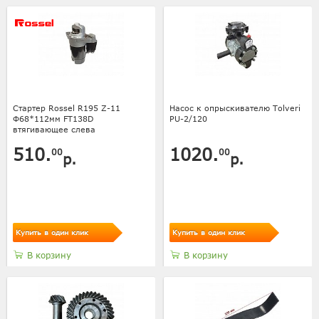
Стартер Rossel R195 Z-11
Насос к опрыскивателю Tolveri
Ф68*112мм FT138D
PU-2/120
втягивающее слева
510.
1020.
00
00
р.
р.
Купить в один клик
Купить в один клик
В корзину
В корзину