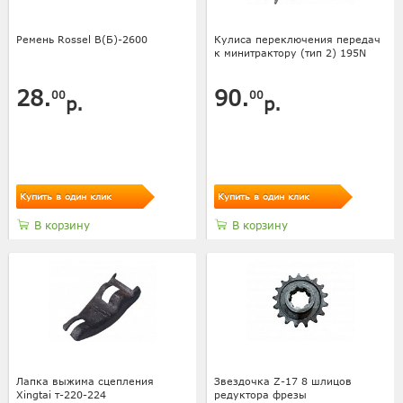
Ремень Rossel В(Б)-2600
Кулиса переключения передач
к минитрактору (тип 2) 195N
28.
90.
00
00
р.
р.
Купить в один клик
Купить в один клик
В корзину
В корзину
Лапка выжима сцепления
Звездочка Z-17 8 шлицов
Xingtai т-220-224
редуктора фрезы