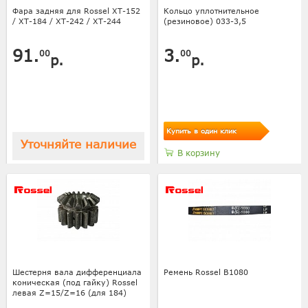
Фара задняя для Rossel XT-152
Кольцо уплотнительное
/ XT-184 / XT-242 / XT-244
(резиновое) 033-3,5
91.
3.
00
00
р.
р.
Купить в один клик
Уточняйте наличие
В корзину
Шестерня вала дифференциала
Ремень Rossel B1080
коническая (под гайку) Rossel
левая Z=15/Z=16 (для 184)