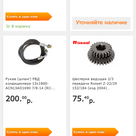
Купить в один клик
Уточняйте наличие
В корзину
Рукав (шланг) РВД
Шестерня ведущая 2/3
кондиционера 13x1800-
передачи Rossel Z-22/29
ACN13AO1690 7/8-14 (RC-
152/184 (код 2004)
U07105)CT
(ТП000368750)
200.
75.
00
40
р.
р.
Купить в один клик
Купить в один клик