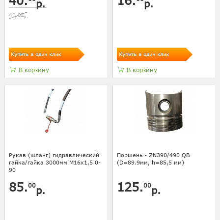
40.
16.
р.
р.
40.
82
р.
Купить в один клик
Купить в один клик
В корзину
В корзину
Рукав (шланг) гидравлический
Поршень - ZN390/490 QB
гайка/гайка 3000мм M16x1,5 0-
(D=89.9мм, h=85,5 мм)
90
85.
125.
00
00
р.
р.