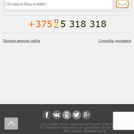
+375
5 318 318
Полная версия сайта
Способы доставки
2013-2026 ООО «АрмстронгГрупп» УНП 691831571
В Торговом реестре с 16 декабря 2019г № 468454
Все права защищены ©