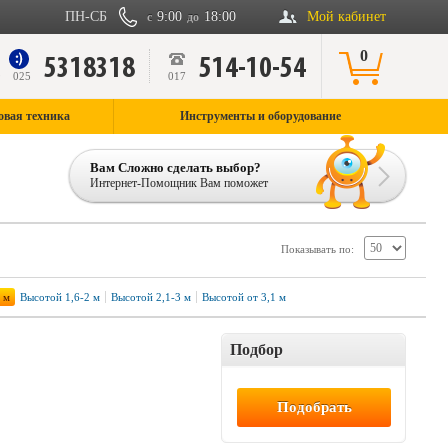
ПН-СБ
9:00
18:00
Мой кабинет
с
до
0
5318318
514-10-54
9
025
017
овая техника
Инструменты и оборудование
Вам Сложно сделать выбор?
Интернет-Помощник Вам поможет
Показывать по:
 м
Высотой 1,6-2 м
Высотой 2,1-3 м
Высотой от 3,1 м
Подбор