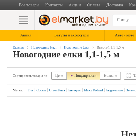
Все товары
Контакты
Акции
Оплата
Доставка
Кре
Акция
Батуты и аксессуары
Авто - мото
Главная
Новогодние ёлки
Новогодние ёлки
Высотой 1,1-1,5 м
Новогодние елки 1,1-1,5 м
Цене
Популярности
Новизне
Т
Сортировать товары по:
Метки:
Ели
Сосны
GreenTerra
Бифорес
Maxy Poland
Бюджетные
Зелено
Нет