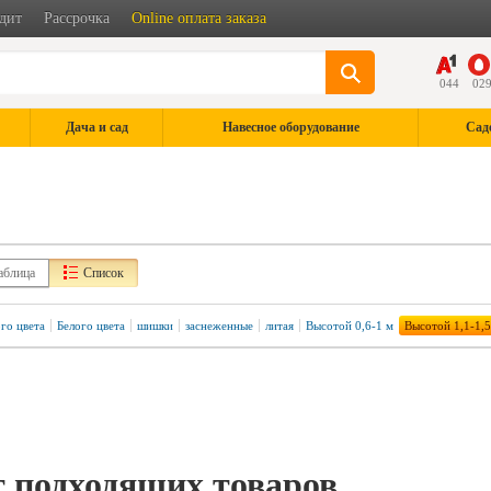
дит
Рассрочка
Online оплата заказа
044
02
Дача и сад
Навесное оборудование
Сад
аблица
Список
го цвета
Белого цвета
шишки
заснеженные
литая
Высотой 0,6-1 м
Высотой 1,1-1,5
 подходящих товаров