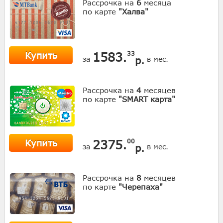
Рассрочка на
6
месяца
по карте
"Халва"
Купить
1583.
33
р.
за
в мес.
Рассрочка на
4
месяцев
по карте
"SMART карта"
Купить
2375.
00
р.
за
в мес.
Рассрочка на
8
месяцев
по карте
"Черепаха"