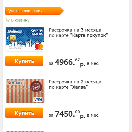
Купить в один клик
В корзину
Рассрочка на
3
месяца
по карте
"Карта покупок"
Купить
4966.
67
р.
за
в мес.
Рассрочка на
2
месяца
по карте
"Халва"
Купить
7450.
00
р.
за
в мес.