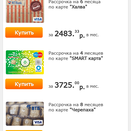
Рассрочка на
6
месяца
по карте
"Халва"
Купить
2483.
33
р.
за
в мес.
Рассрочка на
4
месяцев
по карте
"SMART карта"
Купить
3725.
00
р.
за
в мес.
Рассрочка на
8
месяцев
по карте
"Черепаха"