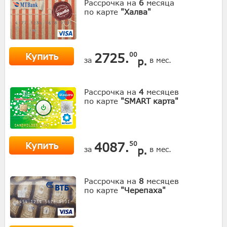
Рассрочка на
6
месяца
по карте
"Халва"
Купить
2725.
00
р.
за
в мес.
Рассрочка на
4
месяцев
по карте
"SMART карта"
Купить
4087.
50
р.
за
в мес.
Рассрочка на
8
месяцев
по карте
"Черепаха"