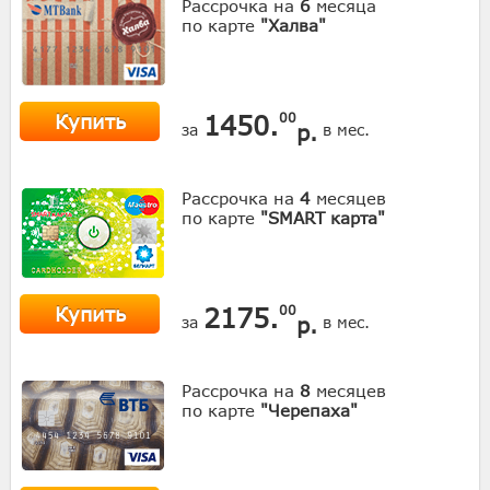
Рассрочка на
6
месяца
по карте
"Халва"
Купить
1450.
00
р.
за
в мес.
Рассрочка на
4
месяцев
по карте
"SMART карта"
Купить
2175.
00
р.
за
в мес.
Рассрочка на
8
месяцев
по карте
"Черепаха"