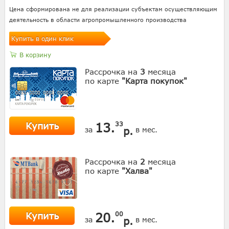
Цена сформирована не для реализации субъектам осуществляющим
деятельность в области агропромышленного производства
Купить в один клик
В корзину
Рассрочка на
3
месяца
по карте
"Карта покупок"
Купить
13.
33
р.
за
в мес.
Рассрочка на
2
месяца
по карте
"Халва"
Купить
20.
00
р.
за
в мес.