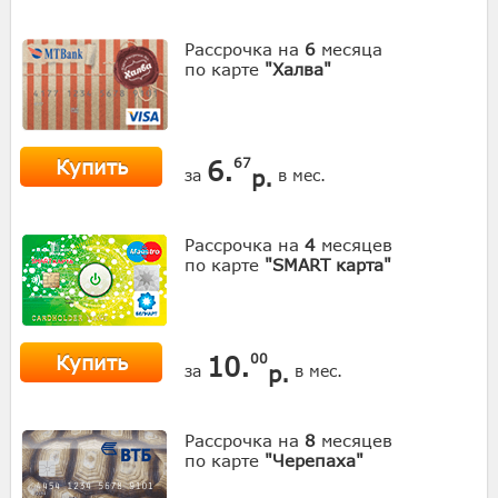
Рассрочка на
6
месяца
по карте
"Халва"
Купить
6.
67
р.
за
в мес.
Рассрочка на
4
месяцев
по карте
"SMART карта"
Купить
10.
00
р.
за
в мес.
Рассрочка на
8
месяцев
по карте
"Черепаха"